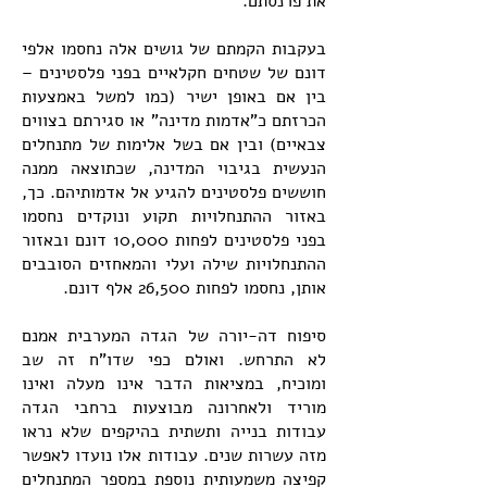
את פרנסתם.
בעקבות הקמתם של גושים אלה נחסמו אלפי
דונם של שטחים חקלאיים בפני פלסטינים –
בין אם באופן ישיר (כמו למשל באמצעות
הכרזתם כ"אדמות מדינה" או סגירתם בצווים
צבאיים) ובין אם בשל אלימות של מתנחלים
הנעשית בגיבוי המדינה, שכתוצאה ממנה
חוששים פלסטינים להגיע אל אדמותיהם. כך,
באזור ההתנחלויות תקוע ונוקדים נחסמו
בפני פלסטינים לפחות 10,000 דונם ובאזור
ההתנחלויות שילה ועלי והמאחזים הסובבים
אותן, נחסמו לפחות 26,500 אלף דונם.
סיפוח דה-יורה של הגדה המערבית אמנם
לא התרחש. ואולם כפי שדו"ח זה שב
ומוכיח, במציאות הדבר אינו מעלה ואינו
מוריד ולאחרונה מבוצעות ברחבי הגדה
עבודות בנייה ותשתית בהיקפים שלא נראו
מזה עשרות שנים. עבודות אלו נועדו לאפשר
קפיצה משמעותית נוספת במספר המתנחלים