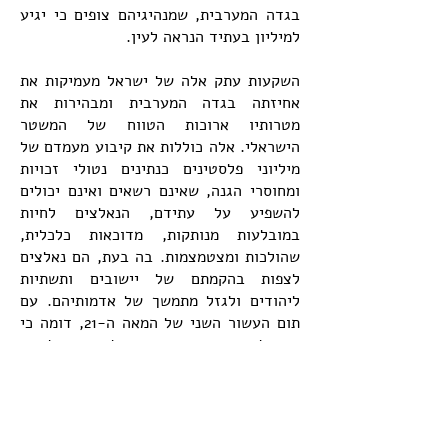
בגדה המערבית, שמנהיגיהם צופים כי יגיע
למיליון בעתיד הנראה לעין.
השקעות עתק אלה של ישראל מעמיקות את
אחיזתה בגדה המערבית ומבהירות את
מטרותיו ארוכות הטווח של המשטר
הישראלי. אלה כוללות את קיבוע מעמדם של
מיליוני פלסטינים כנתינים נטולי זכויות
ומחוסרי הגנה, שאינם רשאים ואינם יכולים
להשפיע על עתידם, הנאלצים לחיות
במובלעות מנותקות, מדוכאות כלכלית,
שהולכות ומצטמצמות. בה בעת, הם נאלצים
לצפות בהקמתם של יישובים ותשתיות
ליהודים ולגזל מתמשך של אדמותיהם. עם
תום העשור השני של המאה ה-21, דומה כי
ישראל נחושה מאי פעם להמשיך לקיים
ולבסס את משטר האפרטהייד בכל השטחים
שבהם היא שולטת, עמוק אל תוך העשורים
הבאים.