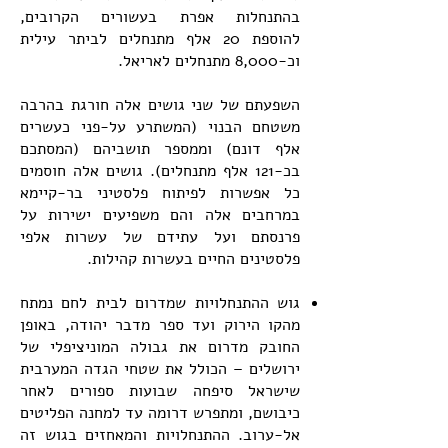
בהתנחלות אפרת בעשורים הקרובים,
להוספת 20 אלף מתנחלים לביתר עילית
וכ-8,000 מתנחלים לאריאל.
השפעתם של שני גושים אלה חורגת בהרבה
משטחם הבנוי (המשתרע על-פני כעשרים
אלף דונם) וממספר תושביהם (המסתכם
בכ-121 אלף מתנחלים). גושים אלה חוסמים
כל אפשרות לפיתוח פלסטיני בר-קיימא
במרחבים אלה והם משפיעים ישירות על
פרנסתם ועל עתידם של עשרות אלפי
פלסטינים החיים בעשרות קהילות.
גוש ההתנחלויות שמדרום לבית לחם נמתח
מהקו הירוק ועד ספר מדבר יהודה, באופן
החובק מדרום את גבולה המוניציפלי של
ירושלים – הכולל את שטחי הגדה המערבית
שישראל סיפחה שבועות ספורים לאחר
כיבושם, ומתפרש דרומה עד למחנה הפליטים
אל-ערוב. ההתנחלויות והמאחזים בגוש זה