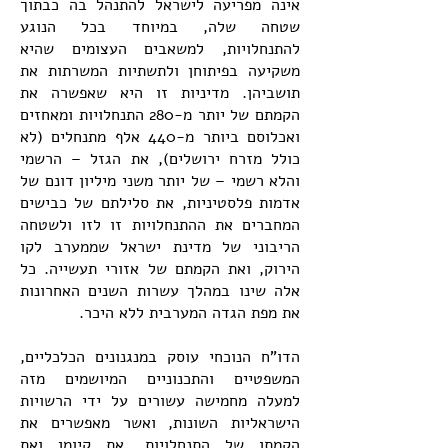
אינה מפריעה לישראל להתנהל בה כבתוך
שטחה שלה, במיוחד בכל הנוגע
להתנחלויות, למשאבים העצומים שהיא
משקיעה בפיתוחן ולתשתיות המשרתות את
תושביהן. מדיניות זו היא שאפשרה את
הקמתם של יותר מ-280 התנחלויות ומאחזים
ואכלוסם ביותר מ-440 אלף מתנחלים (לא
כולל מזרח ירושלים), את הגזל – הרשמי
והלא רשמי – של יותר משני מיליון דונם של
אדמות פלסטיניות, את סלילתם של כבישים
המחברים את ההתנחלויות זו לזו ולשטחה
הריבוני של מדינת ישראל שממערב לקו
הירוק, ואת הקמתם של אזורי תעשייה. כל
אלה שינו במהלך עשרות השנים האחרונות
את מפת הגדה המערבית ללא היכר.
הדו"ח הנוכחי עוסק במנגנונים הכלכליים,
המשפטיים והתכנוניים המיושמים מזה
למעלה מחמישה עשורים על ידי הרשויות
הישראליות השונות, ואשר מאפשרים את
הקמתן של התנחלויות, את קיומן ואת