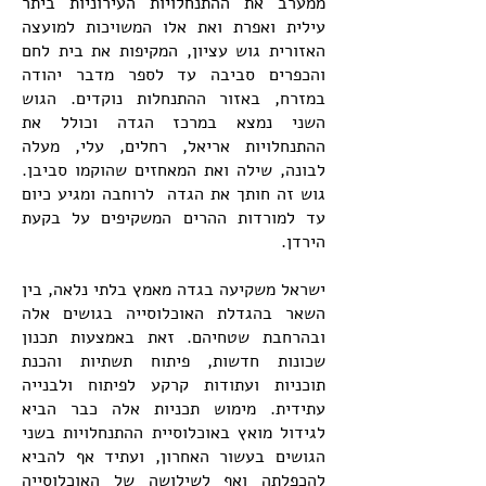
ממערב את ההתנחלויות העירוניות ביתר
עילית ואפרת ואת אלו המשויכות למועצה
האזורית גוש עציון, המקיפות את בית לחם
והכפרים סביבה עד לספר מדבר יהודה
במזרח, באזור ההתנחלות נוקדים. הגוש
השני נמצא במרכז הגדה וכולל את
ההתנחלויות אריאל, רחלים, עלי, מעלה
לבונה, שילה ואת המאחזים שהוקמו סביבן.
גוש זה חותך את הגדה לרוחבה ומגיע כיום
עד למורדות ההרים המשקיפים על בקעת
הירדן.
ישראל משקיעה בגדה מאמץ בלתי נלאה, בין
השאר בהגדלת האוכלוסייה בגושים אלה
ובהרחבת שטחיהם. זאת באמצעות תכנון
שכונות חדשות, פיתוח תשתיות והכנת
תוכניות ועתודות קרקע לפיתוח ולבנייה
עתידית. מימוש תכניות אלה כבר הביא
לגידול מואץ באוכלוסיית ההתנחלויות בשני
הגושים בעשור האחרון, ועתיד אף להביא
להכפלתה ואף לשילושה של האוכלוסייה