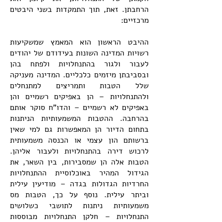
הרחבתן. זאת, תוך התמקדות בשני היבטים
מרכזיים:
ההיבט הראשון הוא המאמץ שמשקיעות
רשויות המדינה השונות בעידודם של יהודים
לעבור ולגור בהתנחלויות ולפתח בהן
ובסביבתן מיזמים כלכליים. המדינה מעניקה
שלל הטבות ותמריצים למתנחלים
ולהתנחלויות – הן באפיקים רשמיים והן
באפיקים לא רשמיים – והדו"ח סוקר אותם
בהרחבה. ההטבות המשמעותיות הניתנות
בתחום הדיור הן המאפשרות גם למי שאין
ברשותם הון עצמי או הכנסה משמעותית
לרכוש דירה בהתנחלויות ולעבור אליהן.
הטבות אלה הן שמסבירות, בין השאר, את
הגידול המהיר באוכלוסיית ההתנחלויות
החרדיות הגדולות בגדה – מודיעין עילית
וביתר עילית. נוסף על כך, הטבות מס
משמעותיות ניתנות לתושבי כשלושים
התנחלויות – חלקן התנחלויות מבוססות