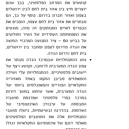
קוטעים את המרחב הפלסטיני, בכך שהם
יוצרים חיץ בין אזור בית לחם לבין ירושלים
בצפון ואזור חברון בדרום. נוסף על כך, הם
מבתרים את אזור בית לחם עצמו, הופכים את
הכפרים לאיים המנותקים זה מזה, מונעים
את התפתחותה העתידית של העיר וחולשים
על כביש 60 – ציר התנועה המרכזי החוצה
את הגדה מדרום לצפון ומחבר בין ירושלים,
בית לחם ודרום הגדה.
גוש ההתנחלויות שבמרכז הגדה מבתר את
צפון הגדה המערבית לרוחבו, וקוטע רצף של
יישובים פלסטיניים.
ההתנחלויות עלי ושילה
והמאחזים סביבן הוקמו באחד מאזוריה
החקלאיים הפוריים והמאוכלסים ביותר של
הגדה המערבית, אשר שימש במשך דורות
כמרכז כפרי פלסטיני שפרנסת תושביו
התבססה על עיבודן האינטנסיבי של
האדמות. בהדרגה ובשיטתיות, נישלו תושבי
התנחלויות אלה את התושבים הפלסטינים
מאלפי דונם של אדמותיהם החקלאיות וגזלו