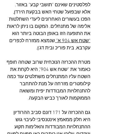
לפלסטינים שאינם "תושבי קבע" באזור. 
אלא שבפועל שטחי האש בבקעת הירדן, 
הפכו בעשורים האחרונים ליעדי השתלטות 
אלימה של מתנחלים. המקום בו ניתן לראות 
את התופעה הזו באופן הבוטה ביותר הוא 
"שטח אש 904 א" 
שנמצא ממזרח לכפרים 
עקרבא, בית פוריכ ובית דג'ן. 
מטרת ההכרזה הנוכחית שרוב שטחה חופף 
כאמור את "שטח אש 904", היא לקחת את 
השטח עליו המתנחלים משתלטים עוד כמה 
קילומטרים מזרחה על מנת להתחבר 
להתנחלויות המבודדות יפית ומשואה 
הממוקמות לאורך כביש הבקעה.
גם ההכרזה על 171 דונם סביב ההרודיון 
היא חלק ממאמץ אינטנסיבי לעיבוי גוש 
ההתנחלויות המבודדות והאלימות תקוע 