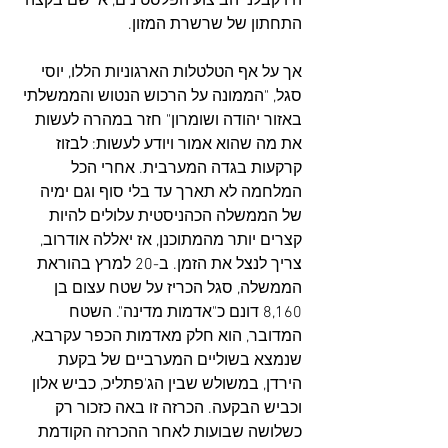
היו קבלני הביצוע הפלסטינים, אי שם בקצה 
התחתון של שרשרת המזון. 
אך על אף הטלטלות הארגוניות הללו, יוסי 
סגל, "הממונה על הרכוש הנטוש והממשלתי 
באזור יהודה ושומרון" חזר במהרה לעשות 
את מה שהוא אמור ויודע לעשות: לבזוז 
קרקעות בגדה המערבית. אחרי הכל 
המלחמה לא תארך עד בלי סוף וגם ימיה 
של הממשלה הכהניסטית עלולים להיות 
קצרים יותר מהמתוכנן, אז יאללה אודרוב, 
צריך לנצל את הזמן. ב-20 למרץ בהוראת 
הממשלה, סגל הכריז על שטח עצום בן 
8,160 דונם כ"אדמות מדינה". השטח 
המדובר, הוא חלק מאדמות הכפר עקרבא, 
שנמצא בשוליים המערביים של בקעת 
הירדן, במשולש שבין הג'פתליכ, כביש אלון  
וכביש הבקעה. הכרזה זו באה כזכור רק 
כשלושה שבועות לאחר ההכרזה הקודמת 