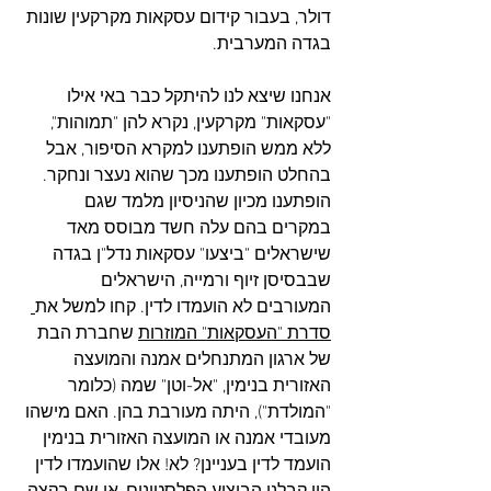
דולר, בעבור קידום עסקאות מקרקעין שונות 
בגדה המערבית. 
אנחנו שיצא לנו להיתקל כבר באי אילו 
"עסקאות" מקרקעין, נקרא להן "תמוהות", 
ללא ממש הופתענו למקרא הסיפור, אבל 
בהחלט הופתענו מכך שהוא נעצר ונחקר. 
הופתענו מכיון שהניסיון מלמד שגם 
במקרים בהם עלה חשד מבוסס מאד 
שישראלים "ביצעו" עסקאות נדל"ן בגדה 
שבבסיסן זיוף ורמייה, הישראלים 
המעורבים לא הועמדו לדין. קחו למשל את
סדרת "העסקאות" המוזרות
 שחברת הבת 
של ארגון המתנחלים אמנה והמועצה 
האזורית בנימין, "אל-וטן" שמה (כלומר 
"המולדת"), היתה מעורבת בהן. האם מישהו 
מעובדי אמנה או המועצה האזורית בנימין 
הועמד לדין בעניינן? לא! אלו שהועמדו לדין 