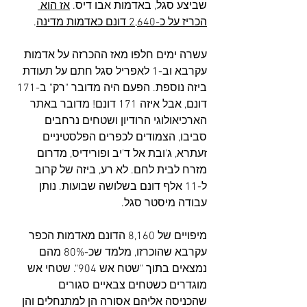
שביצע סגל, באדמות אבו דיס. 
אז הוא 
הכריז על כ-2,640 דונם כאדמות מדינה
.  
עשרה ימים חלפו מאז ההכרזה על אדמות 
עקרבא וב-1 לאפריל סגל חתם על תעודת 
ביזה נוספת. הפעם היה מדובר "רק" ב-171 
דונם, אבל איזה 171 דונם! מדובר באתר 
הארכיאולוגי הרודיון ושטחים נרחבים 
סביבו, הצמודים לכפרים הפלסטיניים 
זעתרא, ג'ובת אל ד'יב ופורידיס, מדרום 
מזרח לבית לחם. לא רע, ביזה של קרוב 
ל-11 אלף דונם בשלושה שבועות. נותן 
עבודה מיסטר סגל.
מיפויים של 8,160 הדונם מאדמות הכפר 
עקרבא שהוכרזו, מלמד שכ-80% מהם 
נמצאים בתוך "שטח אש 904". שטחי אש 
מוגדרים כשטחים צבאיים סגורים 
שהכניסה אליהם אסורה הן למתנחלים והן 