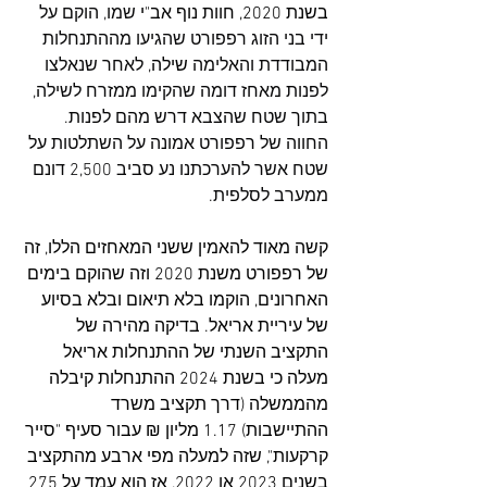
בשנת 2020, 
חוות נוף אב"י
 שמו, הוקם על 
ידי בני הזוג רפפורט שהגיעו מההתנחלות 
המבודדת והאלימה 
שילה
, לאחר שנאלצו 
לפנות מאחז דומה שהקימו ממזרח לשילה, 
בתוך שטח שהצבא דרש מהם לפנות. 
החווה של רפפורט אמונה על השתלטות על 
שטח אשר להערכתנו נע סביב 2,500 דונם 
ממערב לסלפית.
קשה מאוד להאמין ששני המאחזים הללו, זה 
של רפפורט משנת 2020 וזה שהוקם בימים 
האחרונים, הוקמו בלא תיאום ובלא בסיוע 
של עיריית אריאל. בדיקה מהירה של 
התקציב השנתי של ההתנחלות אריאל 
מעלה כי בשנת 2024 ההתנחלות קיבלה 
מהממשלה (דרך תקציב משרד 
ההתיישבות) 1.17 מליון ₪ עבור סעיף "סייר 
קרקעות", שזה למעלה מפי ארבע מהתקציב 
בשנים 2023 או 2022, אז הוא עמד על 275 