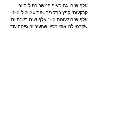
אלף ש"ח. גם סעיף המשכורת ל"סייר 
קרקעות" קפץ בתקציב שנת 2024 ל-350 
אלף ש"ח לעומת 150 אלף ש"ח בשנתיים 
שקדמו לה, אולי מכיון שהעירייה גייסה עוד 
אדם או שניים לתפקיד.
אנחנו שעוקבים אחרי השיטות המאפיוזיות 
שבהן ישראל עושה שימוש על מנת 
להשתלט על קרקעות בגדה המערבית, איננו 
מופתעים מכלום. לציבור הרחב שהתפתה 
לחשוב שאריאל היא התנחלות "נורמטיבית" 
או שאולי היא בכלל לא התנחלות מכיון 
שהיא "בקונצנזוס", אנו ממליצים לזכור כי 
אריאל למרות מאמצי פרנסיה לנרמל את 
קיומה באמצעות "אוניברסיטה", אוכלוסייה 
חילונית וקניון, היא עוד התנחלות מבודדת 
ואלימה שעושה שימוש בכספי ציבור 
שמועברים לה, על מנת לבזוז קרקעות 