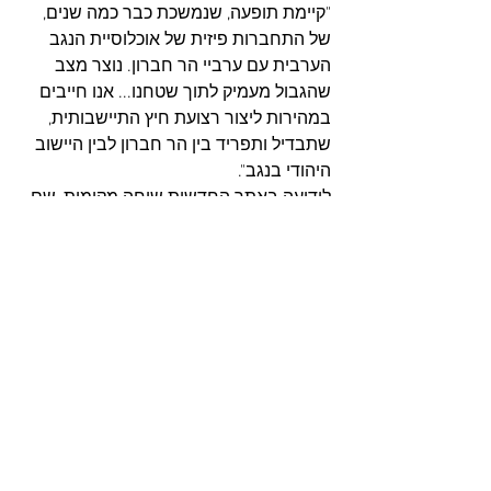
"קיימת תופעה, שנמשכת כבר כמה שנים, 
של התחברות פיזית של אוכלוסיית הנגב 
הערבית עם ערביי הר חברון. נוצר מצב 
שהגבול מעמיק לתוך שטחנו... אנו חייבים 
במהירות ליצור רצועת חיץ התיישבותית, 
שתבדיל ותפריד בין הר חברון לבין היישוב 
היהודי בנגב".
לידיעה באתר החדשות שיחה מקומית, שם 
פורסמו דברי שרון לראשונה - 
http://bit.ly/3iijAJH
למפה האינטראקטיבית - 
http://bit.ly/3FdWNYk