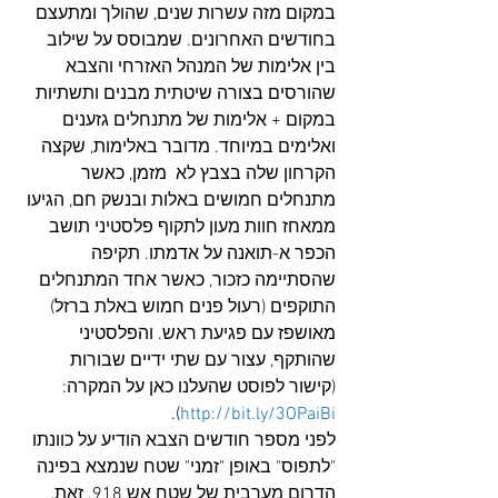
במקום מזה עשרות שנים, שהולך ומתעצם 
בחודשים האחרונים. שמבוסס על שילוב 
בין אלימות של המנהל האזרחי והצבא 
שהורסים בצורה שיטתית מבנים ותשתיות 
במקום + אלימות של מתנחלים גזענים 
ואלימים במיוחד. מדובר באלימות, שקצה 
הקרחון שלה בצבץ לא  מזמן, כאשר 
מתנחלים חמושים באלות ובנשק חם, הגיעו 
ממאחז חוות מעון לתקוף פלסטיני תושב 
הכפר א-תואנה על אדמתו. תקיפה 
שהסתיימה כזכור, כאשר אחד המתנחלים 
התוקפים (רעול פנים חמוש באלת ברזל) 
מאושפז עם פגיעת ראש. והפלסטיני 
שהותקף, עצור עם שתי ידיים שבורות 
(קישור לפוסט שהעלנו כאן על המקרה:  
).
http://bit.ly/3OPaiBi
לפני מספר חודשים הצבא הודיע על כוונתו 
"לתפוס" באופן "זמני" שטח שנמצא בפינה 
הדרום מערבית של שטח אש 918. זאת, 