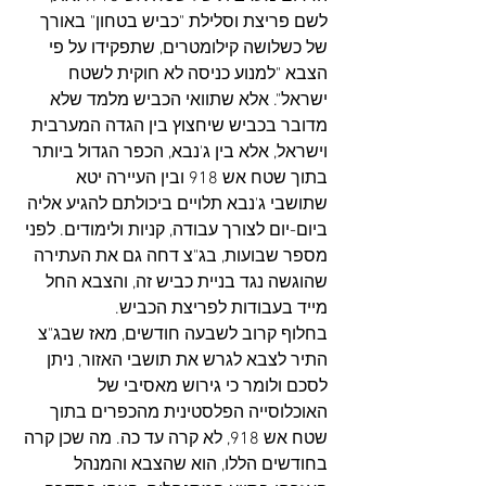
לשם פריצת וסלילת "כביש בטחון" באורך 
של כשלושה קילומטרים, שתפקידו על פי 
הצבא "למנוע כניסה לא חוקית לשטח 
ישראל". אלא שתוואי הכביש מלמד שלא 
מדובר בכביש שיחצוץ בין הגדה המערבית 
וישראל, אלא בין ג'נבא, הכפר הגדול ביותר 
בתוך שטח אש 918 ובין העיירה יטא 
שתושבי ג'נבא תלויים ביכולתם להגיע אליה 
ביום-יום לצורך עבודה, קניות ולימודים. לפני 
מספר שבועות, בג"צ דחה גם את העתירה 
שהוגשה נגד בניית כביש זה, והצבא החל 
מייד בעבודות לפריצת הכביש. 
בחלוף קרוב לשבעה חודשים, מאז שבג"צ 
התיר לצבא לגרש את תושבי האזור, ניתן 
לסכם ולומר כי גירוש מאסיבי של 
האוכלוסייה הפלסטינית מהכפרים בתוך 
שטח אש 918, לא קרה עד כה. מה שכן קרה 
בחודשים הללו, הוא שהצבא והמנהל 