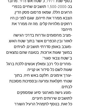
בסוף שנת 1971, כ"שטח אש 918". מדובר 
בכ-1,500-2000 תושבים שחיים בכפרי 
הרועים הללו, שמאז פרסום פסק הדין, 
הצבא ממרר את חייהם, שגם לפני כן היו 
רחוקים מלהיות קלים. מה זה ממרר את 
חייהם?
-מציב מחסומים וגדרות בדרכי הגישה 
לאזור ובין הכפרים אשר בתוך שטח האש.
-מעכב באופן סדרתי תושבים, לעיתים 
במשך שעות ארוכות, בטענה שהם נמצאים 
ב"שטח צבאי סגור".
-מחרים כלי רכב ומאלץ אנשים ללכת ברגל 
שעות לשם כל סידור או קנייה.
-עורך אימונים, חלקם באש חיה, בתוך 
שטחי חקלאות ומרעה ובסמיכות מסוכנת 
לבתים.
-מונע גישה מארגוני סיוע שמספקים 
לתושבים שירותים חיוניים.
כל זאת, בנוסף לתמהיל הרעיל השורר 