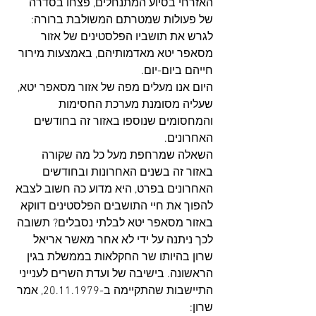
האזרחי בסיוע המתנחלים, פצחו בסדרה 
של פעולות שמטרתם המשולבת ברורה: 
לגרש את תושביו הפלסטינים של אזור 
מסאפר יטא מאדמותיהם, באמצעות מירור 
חייהם ביום-יום.  
היום אנו מעלים מפה של אזור מסאפר יטא, 
שעליה מסומנת מערכת החסימות 
והמחסומים שנוספו באזור זה בחודשים 
האחרונים.
השאלה שמרחפת מעל כל מה שקורה 
באזור זה בשנים האחרונות ובחודשים 
האחרונים בפרט, היא מדוע כה חשוב לצבא 
להפוך את חיי התושבים הפלסטינים דווקא 
באזור מסאפר יטא לבלתי נסבלים? תשובה 
לכך ניתנה על ידי לא אחר מאשר אריאל 
שרון בהיותו שר החקלאות בממשלת בגין 
הראשונה. בישיבה של ועדת השרים לענייני 
התיישבות שהתקיימה ב-20.11.1979, אמר 
שרון: