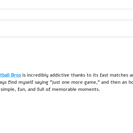
כביש 
החזרה לצפון הגדה
tball Bros
 is incredibly addictive thanks to its fast matches 
ays find myself saying "just one more game," and then an hou
s simple, fun, and full of memorable moments.