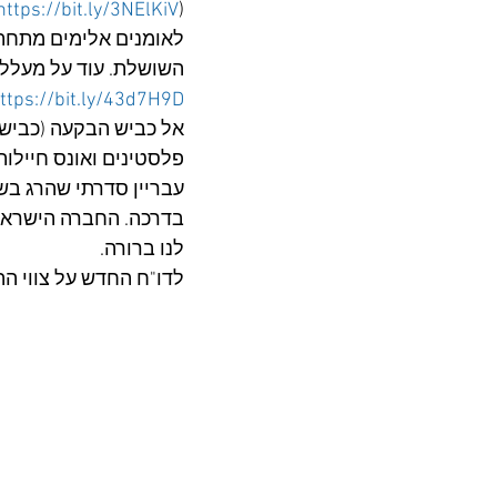
https://bit.ly/3NElKiV
(
לאומנים אלימים מתחתנ
השושלת. עוד על מעלליו 
ttps://bit.ly/43d7H9D
פלסטינים ואונס חיילות
עבריין סדרתי שהרג בשל
בדרכה. החברה הישראלי
לנו ברורה.
לדו"ח החדש על צווי הה