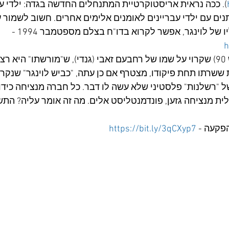
). ככה נראית אריסטוקרטיית המתנחלים החדשה בגדה: ילדי עב
ים עם ילדי עבריינים לאומנים אלימים אחרים. חשוב לשמור ע
של לוינגר, אפשר לקרוא בדו"ח בצלם מספטמבר 1994 - 
h
אל כביש הבקעה (כביש 90) שקרוי על שמו של רחבעם זאבי (גנדי), ש"מורשתו" היא
 ששרתו תחת פיקודו, מצטרף אם כן עתה, "כביש לוינגר" שנקר
 "רשלנות" פלסטיני שלא עשה לו דבר. כל חברה מנציחה כידוע
ת מנציחה גזען, פונדמנטליסט אלים. מה זה אומר עליה? התש
פקעה - 
https://bit.ly/3qCXyp7