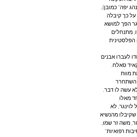
הג יפה" כמובן), 
על כך קיבלה 
גר הפך למושא 
מאוחר יותר עודדו, מתנחלים 
 הפלסטינית 
שעה שיודו לעברו אבנים 
איד סאלח. 
 מוות 
 השתחרר 
א עשה לו דבר.
ד מאלו 
19. גם שרבף, חתנו של לוינגר, לא 
 שקיבלו מהנשיא 
ר, משה זר שמו, 
בות רפואיות" 