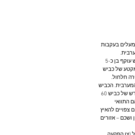
מעלים בעקבות 
רבית. 
בימים הקרובים עשוי להיפתח לתנועה "כביש עוקף אל ערוב - בית אמר". מדובר בכביש עוקף בן כ-5 
 הכביש החדש הוא מקטע של כביש 
רה חלחול. 
מערבית. הכביש 
השני הוא כביש עוקף חווארה, שמצוי בשלבי עבודה מתקדמים, וגם הוא יהווה מקטע חדש של כביש 60 
 התוואי 
, הם צפויים להאיץ 
ושכם – אזורים 
בית אמר וחלחול (צו הפקעה 