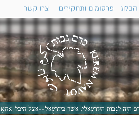
הבלוג
פרסומים ותחקירים
צרו קשר
 כֶּרֶם הָיָה לְנָבוֹת הַיִּזְרְעֵאלִי, אֲשֶׁר בְּיִזְרְעֶאל--אֵצֶל הֵיכַ