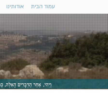
עמוד הבית
אודותינו
וַיְהִי, אַחַר הַדְּבָרִים הָאֵלֶּה,