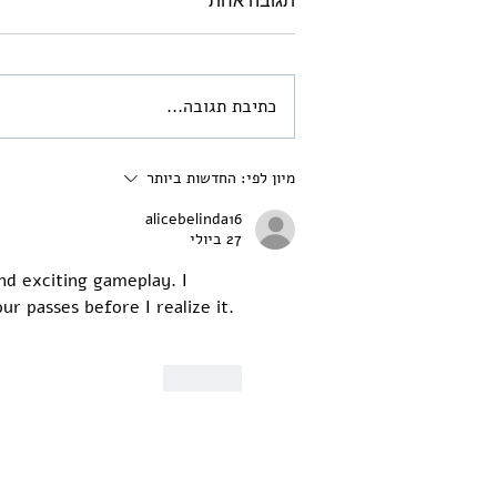
תגובה אחת
כתיבת תגובה...
ארמונות החשמונאים
מיון לפי:
החדשות ביותר
alicebelinda16
27 ביולי
and exciting gameplay. I 
r passes before I realize it. 
לייק