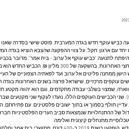
עה כביש עוקף חדש בגדה המערבית. פוסט שישי בסדרה שאנו 
חד עם ארגון 'חקל', על צווי ההפקעה שהצבא הוציא בגדה המע
ק"מ, שנפרץ בשנתיים וחצי האחרונות, בהשקעה של 300 מליון ₪.
ש הישן ממחנה פליטים אל ערוב ועד לפאתיה הצפוניים של העיי
ים עוקפים מרכזיים, שישראל פרצה בשנים האחרונות בגדה ה
). שני הכבישים העוקפים הללו, נועדו לעקוף שני מקטעים שבהם
היסטורי של כביש 60, עדיין חולף בסמוך או בתוך ישובים פלסטינים. עם פתיחתם
דול של ההתנחלויות שנמצאות סביב הערים הפלסטיניות חברון 
כלוסיית מתנחלים קיצונית ואלימה.
לשם סלילת הכביש החדש, הופקעו בשנת 2019 כ-400 דונם, מתושבי 