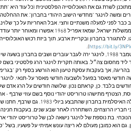
הכביש שמתוכנן לשרת גם את האוכלוסייה הפלסטינית (כל עוד היא "תתנ
רים ומשה לוינגר "מחדשי הישוב היהודי בחברון". את ההחלטה 
 כבר לפני למעלה משנתיים וחצי. אבל האחריות על כך שלוינ
להנצחה, נופלת על כל ממשלות ישראל, שמאז אפריל 1968 אפשרו ו
ו, להתגורר בחברון ובקריית ארבע, תוך ביזת רכוש האוכלוסייה
).
https://bit.ly/3NP
הנה תזכורת: בסוף ספטמבר 1988, לוינגר ירה לעבר עוברים ושבים בחברון ב
ד ליד מחסום צה״ל. באותה תקרית לוינגר הרג פלסטיני בשם ק
בהריגה, אך בעקבות עסקת טיעון הוא הורשע בסוף רק "בגרימת
שה חודשי מאסר בפועל ולשבעה חודשי מאסר על-תנאי. לוינגר
שים בלבד. כן, קראתם נכון. שלושה חודשים על הרג אדם של
ת, הצטרף מתישהו טרוריסט יהודי נוסף בשם עוזי שרבף - אח
שהורשעו ברצח במכללה האיסלמית בחברון שהתבצע ביולי 83
שני חבריו הרוצחים, השתחררו לאחר שבע שנים, בעקבות חנינה
הנוכחי. בת נוספת של לוינגר נישאה לבן של טרוריסט יהודי אח
. גם הוא כמובן מעולם לא ריצה עונש אמיתי על פשעיו, בשל "סי