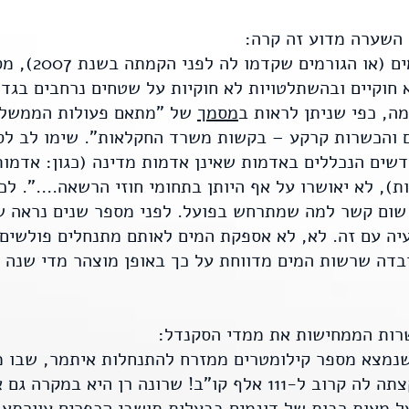
ו השערה מדוע זה קרה:
מזה עשרות שנים ש
 חוקיים ובהשתלטויות לא חוקיות על שטחים נרחבים בגדה
ה, כפי שניתן לראות ב
מסמך
שים הנכללים באדמות שאינן אדמות מדינה (כגון: אדמות
), לא יאושרו על אף היותן בתחומי חוזי הרשאה....". לכ
ן שום קשר למה שמתרחש בפועל. לפני מספר שנים נראה 
יה עם זה. לא, לא אספקת המים לאותם מתנחלים פולשים 
בדה שרשות המים מדווחת על כך באופן מוצהר מדי שנה 
רות הממחישות את ממדי הסקנדל:
שנמצא מספר קילומטרים ממזרח להתנחלות איתמר, שבו מ
שבשנת 2017 רשות המים הקצתה לה קרוב ל-111 אלף קו"ב! שרונה רן
 מאות רבות של דונמים בבעלות תושבי הכפרים עוורתא ו