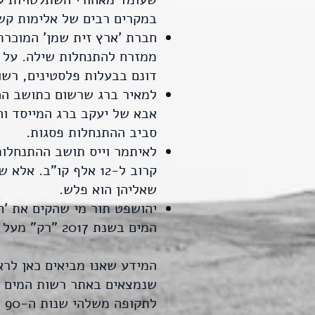
במקרים רבים של אלימות קשה
חברת 'ארץ זית שמן' המוכרת
ממזרח להתנחלות שילה. על אף
דונם בבעלות פלסטינים, רשות המים הקצתה
סביב ההתנחלות פסגות.
קרוב ל-12 אלף קו"ב
שאליהן הוא פלש.
יהושפט תור מי שהקים את 'ח
המים בשנת 2017 "רק" מעל ל-9,000 קו"ב מים, עבור עדר צאן גדול שהוא מגדל במקום.
המידע שאנו מביאים כאן לרא
לתקופה משלהי שנות ה-90 ועד שנת 2009.