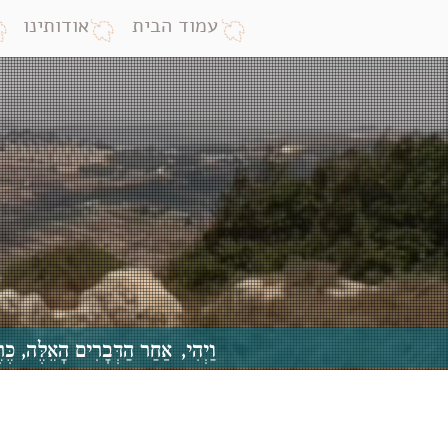
עמוד הבית
אודותינו
וַיְהִי, אַחַר הַדְּבָרִים הָאֵלֶּה,