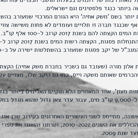
 ביותר כנגד פלסטינים וגם ישראלים.
 יותר בשם 'משק אחיה' היא הגורם המרכזי שמעורב בהש
 שכנגד חברה זו תלויים ועומדים לא פחות משישה צווי פ
 להם בשנת 2017 קרוב ל-100 אלף קו"ב.
. אלא שהכרמים שאותם משקה וייס, כמו גם היקב שלו, מצויים
וות מעון', אחד המאחזים הלא חוקיים האלימים ביותר בג
שונה, מתייחס לשני העשורים האחרונים בקירוב שכן אנו 
שנמצאים באתר רשות המים הכוללים את השנים 10-2022