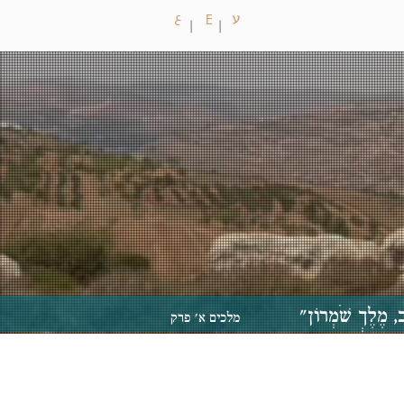
ع
ע
E
| |
 אַחְאָב, מֶלֶךְ שֹׁמְרוֹן"
מלכים א' פרק
"
כא