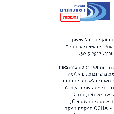
למקומות מוסדרים וחוקיים. ככל שישנן
ופן פיראטי ולא חוקי."
30.5.2.
ות: התחקיר עוסק בהקצאות
ים קרובות גם אלימה.
מאחזים לא חוקיים וחוות
דובר בשיטה שמתנהלת לה
פעם אלימים, בגדה
המערבית. במקביל, הרשויות הישראליות הורסות באופן שיטתי תשתיות מים של ישובים פלסטינים בשטחי C,
בטענה שמדובר בישובים "לא חוקיים. על פי נתוני משרד האו"ם לעניינים הומניטאריים - OCHA המקיים מעקב