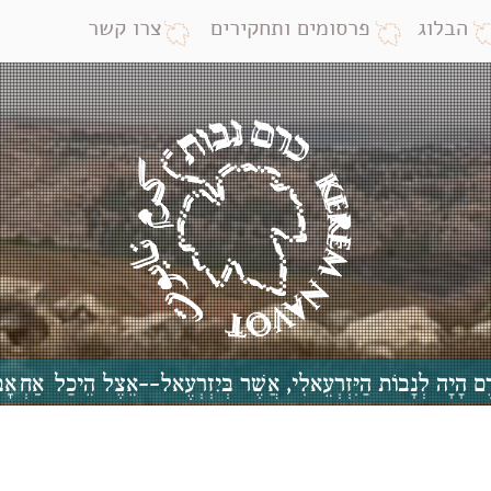
הבלוג
פרסומים ותחקירים
צרו קשר
 כֶּרֶם הָיָה לְנָבוֹת הַיִּזְרְעֵאלִי, אֲשֶׁר בְּיִזְרְעֶאל--אֵצֶל הֵיכַל