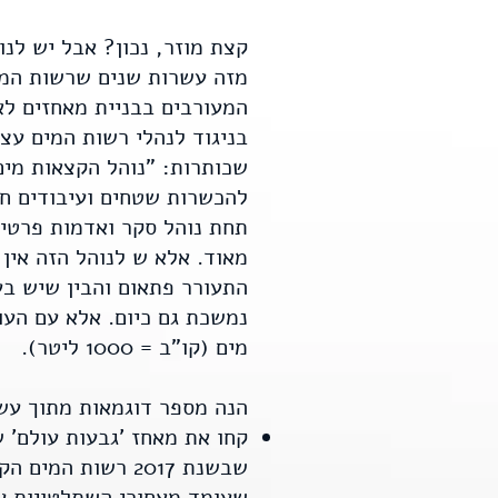
קצת מוזר, נכון? אבל יש לנ
המעורבים בבניית מאחזים לא
בניגוד לנהלי רשות המים עצמ
להכשרות שטחים ועיבודים חד
תחת נוהל סקר ואדמות פרטיות
מאוד. אלא ש לנוהל הזה אי
התעורר פתאום והבין שיש בע
נמשכת גם כיום. אלא עם העו
מים (קו"ב = 1000 ליטר).
הנה מספר דוגמאות מתוך עש
קחו את מאחז 'גבעות עולם' 
שעומד מאחורי השתלטויות על