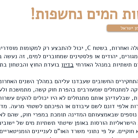
ת המים נחשפות!
ן ישראל
"חיבור למים או לתשתיות כאלה ואחרות, בשטח C, יכול להתבצע רק 
גורים, יהודים או פלסטינים שמחוברים למים, זה נעשה בא
ם תשתיות במנהל האזרחי
בדיון
בועדת החוץ והבטחון בתאריך: 922
התחקירים החשובים שעבדנו עליהם במהלך השנים האחרונ
קה למתנחלים שמעורבים בהפרת חוק קשה, מתמשכת ולעית
, שבלעדיהן אותם מתנחלים לא היו יכולים להקים עשרות 
ות אלפי דונם לשם עיבודם או הפיכתם לשטחי מרעה. מ
 נוספים שבאמצעותם המדינה תומכת במפרי חוק, שהם לא 