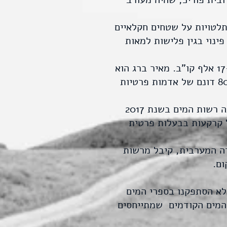
תלטויות על שטחים חקלאיים
ינוי בגין פלישות למאות
למאיר ברג שרשום כתושב ההתנחלות פסגות, הקצתה רשות המים בשנת 2017 קרוב ל-17 אלף קו"ב. מאיר ברג הוא
אבא של יעקב ברג המייסד והמנכ"ל של יקב פסגות שמעורב בהשתלטות ישירה על כ-80 דונם של אדמות פרטיות
לאיתמר וייס תושב ההתנחלות אלון מורה (שעובד גם כשכיר בחברת משק אחיה) הקצתה רשות המים בשנת 2017
 על קרקעות בבעלות פרטית
דה המערבית, קיבל מרשות
לא הסתפקנו בספרי המים
20, וטרחנו והשגנו את ספרי המים הקודמים שמתייחסים