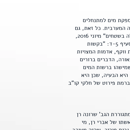
רשות המים (או הגורמים שקדמו לה לפני הקמתה בשנת 2007), מספקת מים למתנחלים
 המערבית. כל זאת, גם
של "מתאם פעולות הממשלה בשטחים" מיוני 2016,
שכותרות: "נוהל הקצאות מים והכשרות קרקע – בקשות משרד החקלאות". שימו לב לסעיף 5-ד: "בקשות
 ווקף, אדמות המצויות
אורה, הדברים ברורים
שמישהו ברשות המים
היא הבעיה, שכן היא
ברמת פירוט של חלקי קו"ב
תגוררת הגב' שרונה רן
 היא במקרה גם אשתו של אברי רן, מי
בית פוריכ, שהיה מעורב