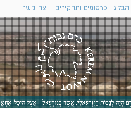
הבלוג
פרסומים ותחקירים
צרו קשר
 כֶּרֶם הָיָה לְנָבוֹת הַיִּזְרְעֵאלִי, אֲשֶׁר בְּיִזְרְעֶאל--אֵצֶל הֵיכַ