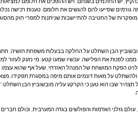
הקיץ, יש החולמים בשנתם. ויש ההופכים את חלומם למציאות." ה
ה גורמים שסייעו להם להגשים את חלומם: טענות רכישה נכלוליו
מופקרות של החטיבה להתיישבות שניתנות למפרי חוק מהסוג 
בשוביץ הבן השתלט על החלקה בבעלות משפחת חושיה, חתם
ממנו לפנות את הפלישה. עכשיו שמעו קטע: מי נזעק לעזור למו
י לויט הפקח המושחת של המנהל האזרחי, שעל אף שהוא עצמו ה
להשתלט על מאות דונמים אותם מיפה במסגרת תפקידו, מצא ז
תצהיר שבו הוא טען כי הקרקע עליה מובשוביץ הבן השתלט "נית
.
, עולם גזלני האדמות והפולשים בגדה המערבית, וכולם חברים 