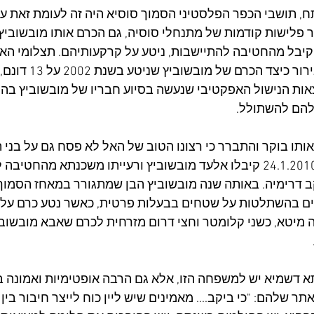
, תושבי הכפר הפלסטיני הסמוך סוסיא היה זה לעומת זאת עוד
 פלישות קודמות של מתנחלי סוסיה, גם הכרם אותו מובשוביץ 
קיבל מהחטיבה להתיישבות, ניטע על קרקעותיהם. תצלומי האו
2002-2005 מראים בבירור כי
4 דונם, תוצאות הנישול האפקטיבי שנעשה בסיוע חבריו של מובשוביץ 
להם להשתולל.
 מאז אותו בוקר והתברר כי רצונו הטוב של האל לא פסח גם על בני 
משפחת מובשוביץ. ב-24.1.2010 קיבלו אלעד מובשוביץ ורעייתו משכנתא מ
ב דרימיה. באותה שנה מובשוביץ הבן שמתגורר במאחז הסמוך '
מיטא, כשני קלומטר וחצי דרום מזרחית לכרם שאבא מובשובי
 דשמיא יש למשפחה הזו, אלא גם הרבה אופטימיות ואמונה בב
 שלהם: "כי ביקב.... מאמינים שיש ליין כוח לייצר חיבור בין א