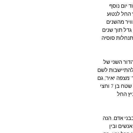
 יום נוסף 
החל לנטוע 
ויר מהשנים 
צד הכרם של מובשוביץ שניטע בשנת 2002 על 13 דונם, גדל תוך שנים 
בהתנחלות סוסיה 
הדור השני של 
החטיבה להתיישבות לשם 
מצפה יאיר', גם 
עשה את צעדיו הראשונים בהשתלטות על שטחים בבעלות פרטית, כאשר נטע כרם על שטח בן 7 וחצי 
ץ החל 
ני אדם. הנה 
נשים ובין 