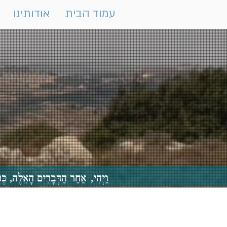
עמוד הבית
אודותינו
וַיְהִי, אַחַר הַדְּבָרִים הָאֵלֶּה,