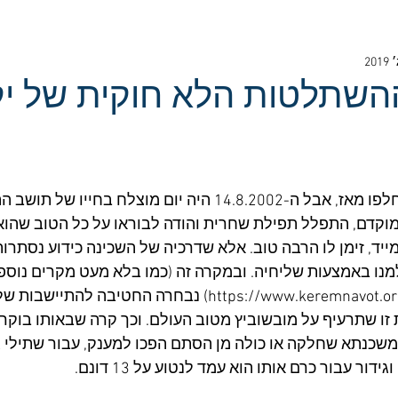
השתלטות הלא חוקית של י
אומנם בדיוק 17 שנים חלפו מאז, אבל ה-14.8.2002 היה יום מוצלח 
מוקדם, התפלל תפילת שחרית והודה לבוראו על כל הטוב שהוא זי
מייד, זימן לו הרבה טוב. אלא שדרכיה של השכינה כידוע נסתרות
נו באמצעות שליחיה. ובמקרה זה (כמו בלא מעט מקרים נוספי
הגדה המערבית: https://www.keremnavot.org/wzo) נבחרה החטיבה
 זו שתרעיף על מובשוביץ מטוב העולם. וכך קרה שבאותו בוקר 
כנתא שחלקה או כולה מן הסתם הפכו למענק, עבור שתילי ג
ור עבור כרם אותו הוא עמד לנטוע על 13 דונם.