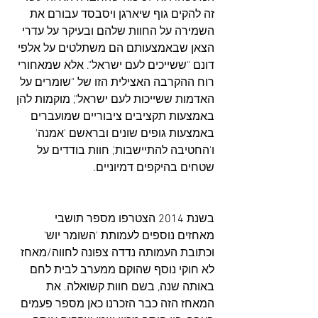
זה להקים גוף שיארגן ויסבסד עבורם את 
השמירה על החוות שלהם ובעיקר על עדרי 
הצאן שבאמצעותם הם משתלטים על אלפי 
דונם "ששייכים לעם ישראל". אלא שמאחורי 
רוח ההקרבה האצילית הזו של "שומרים על 
האדמות ששייכות לעם ישראל", מוקמות להן 
באמצעות תקציבים ציבוריים שמועברים 
באמצעות גופים שונים ובראשם 'אמנה' 
ו'החטיבה להתיישבות', חוות בודדים על 
שטחים בהיקפים דמיוניים.
בשנת 2014 הצטרפו מספר תושבי 
מאחזים נוספים לעמותת 'השומר יוש' 
וכתובת העמותה נדדה צפונה לחווה/מאחז 
לא חוקי נוסף שהוקם ממערב לבית לחם 
באותה שנה, בשם חוות קשואלה. את 
המאחז הזה כבר הזכרנו כאן מספר פעמים 