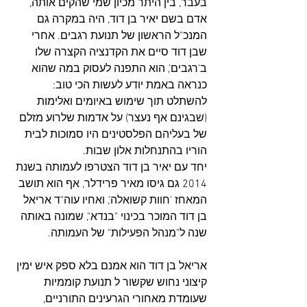
בעבר, בין היתר מכיון שמי שהקים אותה, 
אדם בשם יאיר בן דוד, היה במקרה גם 
המנכ"ל הראשון של תנועת רגבים. אחרי 
שבן דוד סיים את הקדנציה הקצרה שלו 
ב'רגבים', הוא התפנה לעסוק במה שהוא 
כנראה באמת יודע לעשות הכי טוב: 
להשתלט תוך שימוש באיומים ואלימות 
(שבגינם אף נעצר) על אדמות שלרוע מזלם 
של בעליהם הפלסטינים היו סמוכות לבית 
הוריו בהתנחלות אלון שבות.
יחד עם יאיר בן דוד הצטרפו לעמותה בשנת 
2014 גם גיסו מאיר פרידלר, אף הוא תושב 
המאחז 'חוות קשואלה', ואחיו עוה"ד אריאל 
בן דוד המוכר בכינוי "בנדא", שמונה באותה 
שנה ל"מנהל הפעילות" של העמותה.
אריאל בן דוד הוא אמנם בלא ספק איש ימין 
קיצוני נחוש שקשור ל תנועת קוממיות 
שעומדת מאחורי הגרעינים התורניים, 