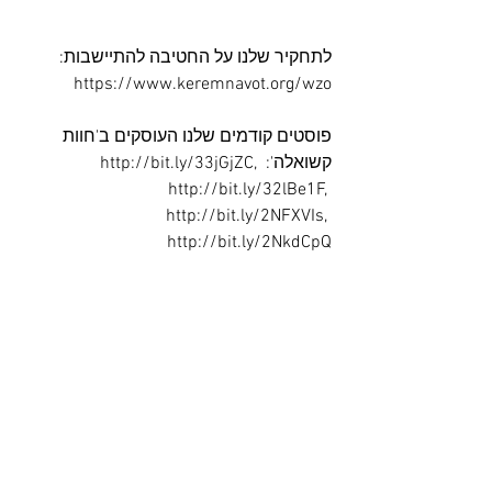
לתחקיר שלנו על החטיבה להתיישבות: 
https://www.keremnavot.org/wzo
פוסטים קודמים שלנו העוסקים ב'חוות 
קשואלה': http://bit.ly/33jGjZC, 
http://bit.ly/32lBe1F, 
http://bit.ly/2NFXVIs, 
http://bit.ly/2NkdCpQ
לפוסט שלנו על יאיר בן דוד: 
http://bit.ly/32lBe1F
דה מרקר על תנועת קוממיות: 
http://bit.ly/2CechdQ
לכתבה על אריאל בן דוד והגרעין התורני: 
http://bit.ly/36CM5r3