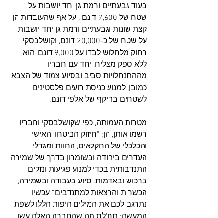
בעוד גבעתיים ורמת גן יחד יושבות על 
שטח של 7,600 דונם". על אף שהעובדות הן 
קצת שונות וגבעתיים ורמת גן יחד יושבות 
על שטח של כ-20,000 דונם, וקושלבסקי 
רחוק מלחלוש לבדו על 9,000 דונם, הוא 
ללא ספק מצליח, יחד עם חבריו 
מההתנחלויות סביב ובסיוע צמוד של הצבא 
כמובן, למנוע כניסת רועים פלסטינים 
לשטחים בהיקף של אלפי דונם.
מטרות העמותה, כפי שקושלבסקי וחבריו 
רשמו אותן, הן: "חיזוק הביטחון האישי 
והכלכלי של החקלאים, החוות ומגדלי 
העדרים ביהודה ובשומרון בדרך של שמירה 
התנדבותית בכדי למנוע פגיעות ונזקים 
ברכוש ובאדמות. סיוע בעבודה ובשמירה, 
הכשרות והרצאות למתנדבים." עכשיו 
נתרגם לכם את המילים היפות הללו לשפת 
המעשה: תח'לס מה שהחברה האלה עשו 