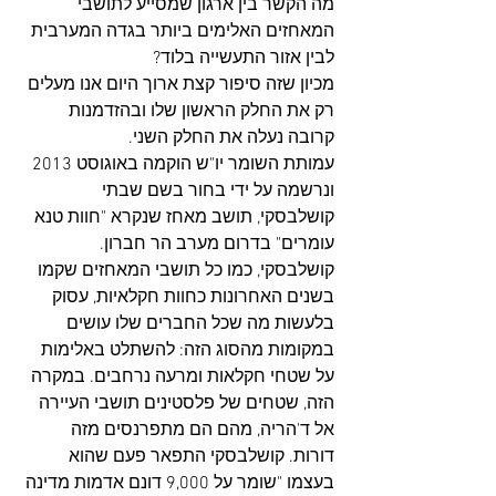
מה הקשר בין ארגון שמסייע לתושבי 
המאחזים האלימים ביותר בגדה המערבית 
לבין אזור התעשייה בלוד?
מכיון שזה סיפור קצת ארוך היום אנו מעלים 
רק את החלק הראשון שלו ובהזדמנות 
קרובה נעלה את החלק השני.
עמותת השומר יו"ש הוקמה באוגוסט 2013 
ונרשמה על ידי בחור בשם שבתי 
קושלבסקי, תושב מאחז שנקרא "חוות טנא 
עומרים" בדרום מערב הר חברון. 
קושלבסקי, כמו כל תושבי המאחזים שקמו 
בשנים האחרונות כחוות חקלאיות, עסוק 
בלעשות מה שכל החברים שלו עושים 
במקומות מהסוג הזה: להשתלט באלימות 
על שטחי חקלאות ומרעה נרחבים. במקרה 
הזה, שטחים של פלסטינים תושבי העיירה 
אל ד'הריה, מהם הם מתפרנסים מזה 
דורות. קושלבסקי התפאר פעם שהוא 
בעצמו "שומר על 9,000 דונם אדמות מדינה 