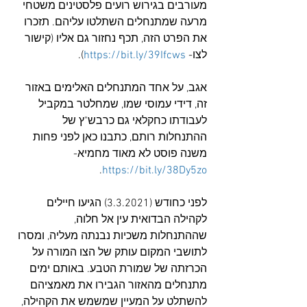
מעורבים בגירוש רועים פלסטינים משטחי 
מרעה שמתנחלים השתלטו עליהם. תזכרו 
את הפרט הזה, תכף נחזור גם אליו (קישור 
לצו- 
https://bit.ly/39Ifcws
).
אגב, על אחד המתנחלים האלימים באזור 
זה, דידי עמוסי שמו, שמחלטר במקביל 
לעבודתו כחקלאי גם כרבש"ץ של 
ההתנחלות רותם, כתבנו כאן לפני פחות 
משנה פוסט לא מאוד מחמיא- 
.
https://bit.ly/38Dy5zo
לפני כחודש (3.3.2021) הגיעו חיילים 
לקהילה הבדואית עין אל חלוה, 
שההתנחלות משכיות נבנתה מעליה, ומסרו 
לתושבי המקום עותק של הצו המורה על 
הכרזתה של שמורת הטבע. באותם ימים 
מתנחלים מהאזור הגבירו את מאמציהם 
להשתלט על המעיין שמשמש את הקהילה, 