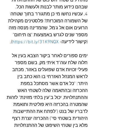
מתחילים שטחי השיפוט של ההתנחלויות 
שבהם כידוע מותר לבנות ולעשות הכל. 
4. עכשיו נחשו מי כן מתגורר בתוך שטחה 
של השמורה המוכרזת? פלסטינים מקהילת 
הרועים אום אל ג'מל, שהמדינה מנסה מזה 
מספר שנים לגרש באמצעות "צו תיחום" 
(קישור לידיעה- 
https://bit.ly/31K9NQX
).
ימים ספורים לאחר ביקור הצבא בעין אל 
חלוה שלח עוה"ד איתי מק, בשם מספר 
פעילי זכויות אדם שפועלים באזור, מכתב 
לראש המנהל האזרחי בו הוא כתב בין 
היתר: "כל אדם אשר מסתכל במפת 
ההכרזה ובהתאמה שלה לשטחי האש 
וההתנחלויות, יכול ב"עין בלתי מזוינת" לזהות 
שהמטרה בהכרזה היא פוליטית ותואמת 
לדבריו של בנט ("לפתח את ההתיישבות 
היהודית בשטחי סי") ההכרזה יוצרת רצף 
מלא בין שטחי השיפוט של ההתנחלויות 