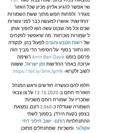
נמצאות בכלל בתוך שטח צבאי סגור 151 
ואי אפשר להגיע אליהן מכיון שכל האזור 
מגודר. ולפחות חמש מתוך ששת השמורות 
"החדשות" אושרו למעשה כבר לפני עשרות 
שנים וכל מה שבנט עשה הוא להפוך אותן 
ל"שמורות מוכרזות", מה שיאפשר לפקחים 
של 
רשות הטבע והגנים
 לפעול בהן. לנקודה 
הזו נחזור בסוף. על הסיפור הדי מביך הזה 
פרסם בזמנו 
Amir Ben-David
 רשימה 
ארוכה באתר החדשות 
זמן ישראל
, ששווה 
לשוב ולקרוא- 
https://bit.ly/3mkJgmN
.
חלפו להם כעשרה חודשים וראש המנהל 
האזרחי חתם ב-12.10.2020 על צו צבאי 
שמכריז על 'שמורת רותם משכיות'. 
השמורה שגודלה כ-2,060 דונם, נמצאת 
בצפון בקעת הירדן, בסמוך לשתי 
ההתנחלויות 
רותם- ישוב חילוני דתי 
אקולוגי.
 ומשכיות, שמתנחלים מתוכן 