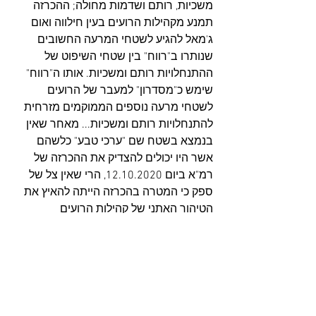
משכיות, רותם ושדמות מחולה; ההכרזה 
תמנע מקהילות הרועים בעין חילווה ואום 
ג'מאל להגיע לשטחי המרעה החשובים 
שנותרו ב"רווח" בין שטחי השיפוט של 
ההתנחלויות רותם ומשכיות. אותו ה"רווח" 
שימש כ"מסדרון" למעבר של הרועים 
לשטחי מרעה נוספים הממוקמים מזרחית 
להתנחלויות רותם ומשכיות... מאחר שאין 
בנמצא בשטח שם "ערכי טבע" כלשהם 
אשר היו יכולים להצדיק את ההכרזה של 
רמ"א ביום 12.10.2020, הרי שאין צל של 
ספק כי המטרה בהכרזה הייתה להאיץ את 
הטיהור האתני של קהילות הרועים 
המקומיות במרחב, אשר גם כך "נחנקו" 
בעקבות ההכרזות הקודמות על שטחי האש 
900, 901 ו-902, ההכרזות על שטחי 
השיפוט של משכיות ורותם, ואלימות 
הרבש"צ דידי עמוסי והמתנחלים האחרים. 
מי שיטרח "לבקר" בשמורה יוכל להיווכח 