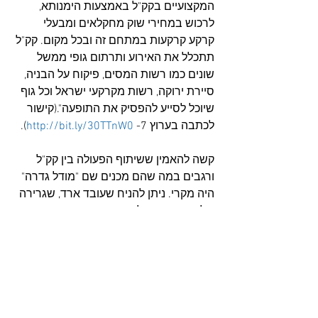
המקצועיים בקק"ל באמצעות הימנותא, 
לרכוש במחירי שוק מחקלאים ומבעלי 
קרקע קרקעות במתחם זה ובכל מקום. קק"ל 
תתכלל את האירוע ותרתום גופי ממשל 
שונים כמו רשות המסים, פיקוח על הבניה, 
סיירת ירוקה, רשות מקרקעי ישראל וכל גוף 
שיוכל לסייע להפסיק את התופעה".(קישור 
לכתבה בערוץ 7- 
http://bit.ly/30TTnW0
).
קשה להאמין ששיתוף הפעולה בין קק"ל 
ורגבים במה שהם מכנים שם "מודל גדרה" 
היה מקרי. ניתן להניח שעובד ארד, שגרירה 
של רגבים בקק"ל, הוא זה שתיאם בין שני 
הגופים.
אין זה סוד שקק"ל הוא גוף מושחת מהיסוד. 
בראשית שנת 2017 כחצי שנה לפני שעובד 
ארד החל לעבוד בקק"ל, 
משרד מבקר 
המדינה ונציב תלונות הציבור
 כתב בדו"ח 