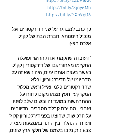
http://bit.ly/2ZEKeAR
http://bit.ly/3jny6Mh
http://bit.ly/2Xb9gG6
כך כתב למברגר על שני הדירקטורים ועל 
מנכ"ל הימנותא, חברת הבת של קק"ל, 
אלכס חפץ:
"העובדה שהקמת ועדת ההיגוי ופועלה 
התקיימו מאחורי גבו של דירקטוריון קק"ל, 
כאשר בעצם אותם ימים, היה נושא זה על 
סדר יומו של הדירקטוריון, ובלא 
שהדירקטורים פלמן ואייל וראש מכלול 
המקרקעין חפץ מצאו מקום לדווח על 
ההתרחשות במועד זה ובשום שלב לפניו 
ואחריו, מחייבת קבלת הסברים. הדיווחים 
על הרכישות, שהוצגו בפני דירקטוריון קק"ל 
וועדת ההנהלה, בין היתר באמצעות מצגת 
צבעונית, נקבו בשמם של חלקי ארץ שונים, 