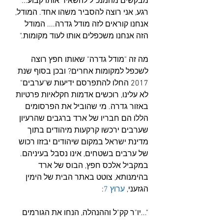
מבקשים מהמנכ"ל להשאיר אותו קבוע... 
רגע, אני רוצה להסביר משהו אחד. המודל, 
אנחנו קוראים לזה מודל גדרה.... המודל 
הזה אנחנו משכפלים אותו לעוד מקומות."
מה זה "מודל גדרה" שאותו חפץ רוצה 
לשכפל למקומות אחרים? ובכן בסוף שנת 
2017 החלו להתפרסם ידיעות ש"ערבים" 
לא עלינו, רוכשים אדמות חקלאיות פרטיות 
באזור גדרה. מי שהוביל את הפרסומים 
הללו הם חבריו של ארד ברגבים שהרעיון 
שערבים ירכשו קרקעות מיהודים בתוך 
מדינת ישראל במקום שיהודים יבזזו רכוש 
של ערבים בשטחים, אינו נסבל בעיניהם. 
במקביל אלכס חפץ, הבוס של ארד 
בהימנותא, צוטט באתר הבית של הימין 
הגזעני, 
ערוץ 7
:
"...יו"ר קק"ל וההנהלה, הנחו את הגורמים 