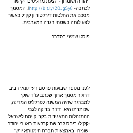
"יהודה ושומרון - הצעת מחליטים" (קישור 
לכתבה- 
http://bit.ly/2OJgSy8
). המסמך 
מסכם את החלטות דירקטוריון קק"ל באשר 
לפעילותה בשטחי הגדה המערבית.
פוסט שמיני בסדרה.
לפני מספר שבועות פרסם העיתונאי רביב 
דרוקר מסמך ארוך שכתב עו"ד שוקי 
למברגר שהיה המשנה לפרקליט המדינה, 
שכותרתו היא: "דו"ח בדיקה לגבי 
ההתנהלות התאגידית בקרן קיימת לישראל 
(קק"ל) ביחס לרכישת קרקעות באזורי יהודה 
ושומרון באמצעות חברת הימנותא יו"ש" 