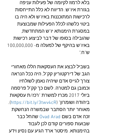
בלא לרמוז לקיומה של פעילות עניפה 
בגזרת איו"ש. הדיווח לא כלל התייחסות 
לרכישות המתוכננות באיו"ש ולא היה בו 
ביטוי כלשהו לכלל הפעילות שמבוצעת 
במסגרת הימנותא יו"ש המתחדשת, 
שהובילה בסופו של דבר לביצוע רכישות 
באיו"ש בהיקף של למעלה מ- 100,000,000 
ש"ח."
בשביל לבצע את העסקאות הללו מאחורי 
הגב של דירקטוריון קק"ל, היה ככל הנראה 
צורך לגייס אדם שיהיה נאמן לשולחיו 
וכמובן גם למטרה. לשם כך קק"ל פרסמה 
ביולי 2017 מכרז למשרת "רכז/ת עסקאות 
ביהודה ושומרון" (
https://bit.ly/3twv4cR
). 
מאוחר יותר הסתבר שבמשרה הנחשקת 
זכה אדם בשם 
Ovad Arad
 שהחל כבר 
שבועות ספורים קודם לכן לעבוד 
בהימנותא. מיסטר ארד הגיע עם נסיון וידע 