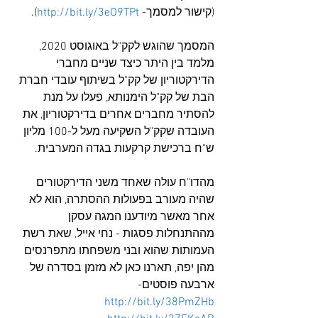
(קישור למסמך- 
http://bit.ly/3eO9TPt
).
המסמך שהוגש לקק"ל באוגוסט 2020, 
מלמד בין היתר כיצד שניים מחברי 
הדירקטוריון של קק"ל בשיתוף עובדי חברת 
הבת של קק"ל הימנותא, פעלו על מנת 
להסתיר מחברים אחרים בדירקטוריון, את 
העובדה שקק"ל השקיעה מעל ל-100 מליון 
ש"ח ברכישת קרקעות בגדה המערבית.
מהדו"ח עולה שאחד משני הדירקטורים 
שהיה מעורב בפעולות ההסתרה, הוא לא 
אחר מאשר מיודענו המגה עסקן 
מההתנחלות פסגות - נחי אייל, שאת רשת 
העמותות שהוא ובני משפחתו מתפרנסים 
מהן יפה, תארנו כאן לא מזמן בסדרה של 
ארבעה פוסטים- 
http://bit.ly/38PmZHb