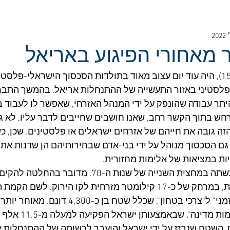
מאחורי הפיגוע באריאל
יום שלישי האחרון (15.11), היה עוד יום עצוב מאוד בתולדות הסכסוך הישראלי-פל
 פלסטיני באזור התעשייה של ההתנחלות אריאל. בהמשך התבר
החזיק בהיתר עבודה שהונפק על ידי המנהל האזרחי, שאפשר לו לעבוד 
ש בתוך הקשר רחב, שאנו חושבים שחייבים לדבר עליו, לא גם
ה גובה את חייהם של אזרחים ישראלים או פלסטינים. שכן, 
גם הסכסוך מנוהל על ידי בני-אדם שבחירותיהם הן שדנות את כ
ות במציאות של אלימות מחזורית. 
אחת מאותן בחירות, נעשתה במחצית השנייה של שנות ה-70.
אריאל על גבעה מבודדת, במרחק של כ-17 קילומטר מזרחית לקו הירוק. 
ביולי 1979 צו תפיסה "זמני" ל"צרכי בטחון", שכלל שטח בן כ
בסדרת הכרזות על "אדמות מד
. השטח שנבזז על ידי ישראל והועבר לרשותה של ההתנחלות א