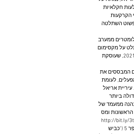
ובלעות חקלאיות 
 הקרקעות 
פשוט השתלטה 
9, החלה ישראל להקים את אזור התעשייה בנקודה המרוחקת כ-3 קילומטרים ממערב 
לט על מקסימום 
שטח. הנה פיסקה מתוך עמוד 49 של הדו"ח שפרסמנו בשיתוף עם ארגון בצלם במרץ 2021, שעוסקת 
1 והוא אחד משני העוגנים המבססים את 
הכלכלית של העיר. שטחו עומד כיום על כ-950 דונם. במקום ישנם כ-45 מפעלים, לעומת 
עיריית אריאל 
הקרקע הגדולה ביותר 
נהנה ממעמד של 
ת בשנתיים הראשונות ומס 
באזור תעשייה אריאל, כמו באזור התעשייה ברקן שממוקם מצידו הצפוני של כביש מספר 5 ("כביש 