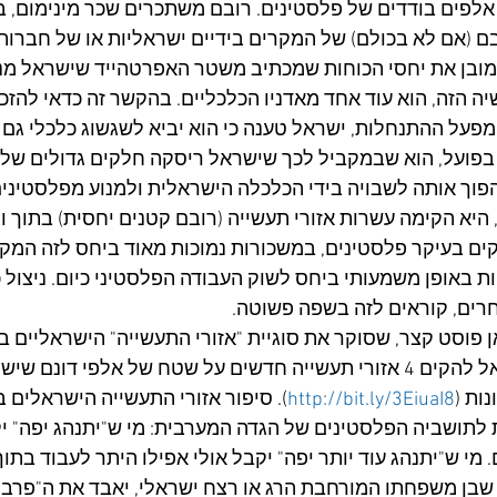
 אלפים בודדים של פלסטינים. רובם משתכרים שכר מינימום, ב
ם (אם לא בכולם) של המקרים בידיים ישראליות או של חברות 
ובן את יחסי הכוחות שמכתיב משטר האפרטהייד שישראל מנ
 הזה, הוא עוד אחד מאדניו הכלכליים. בהקשר זה כדאי להזכיר
פעל ההתנחלות, ישראל טענה כי הוא יביא לשגשוג כלכלי גם 
בפועל, הוא שבמקביל לכך שישראל ריסקה חלקים גדולים של 
פוך אותה לשבויה בידי הכלכלה הישראלית ולמנוע מפלסטיני
היא הקימה עשרות אזורי תעשייה (רובם קטנים יחסית) בתוך ו
ים בעיקר פלסטינים, במשכורות נמוכות מאוד ביחס לזה המקו
ת באופן משמעותי ביחס לשוק העבודה הפלסטיני כיום. ניצול כו
רים, קוראים לזה בשפה פשוטה. 
רסמנו כאן פוסט קצר, שסוקר את סוגיית "אזורי התעשייה" הישראליים
ואת תוכניותיה של ישראל להקים 4 אזורי תעשייה חדשים על שטח של אלפי דו
ות (
http://bit.ly/3EiuaI8
). סיפור אזורי התעשייה הישראלים 
לתושביה הפלסטינים של הגדה המערבית: מי ש"יתנהג יפה" יק
מי ש"יתנהג עוד יותר יפה" יקבל אולי אפילו היתר לעבוד בתוך 
 שבן משפחתו המורחבת הרג או רצח ישראלי, יאבד את ה"פרביל