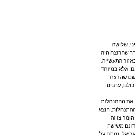
סטיני. שלושה 
ר שהרוצח היה 
באזור התעשייה. 
, אלא במיוחד 
כשם שהרצח 
ולנו, ערבים 
 מדובר בהחלטה להקים את ההתנחלות 
לשם הקמת ההתנחלות, הוצא 
-4,300 דונם. מאוחר יותר הומר צו זה, 
ינה", שבאמצעותן ישראל הפקיעה למעלה מ-11.5 אלף דונם משישה 
ריאל, נמתח על 