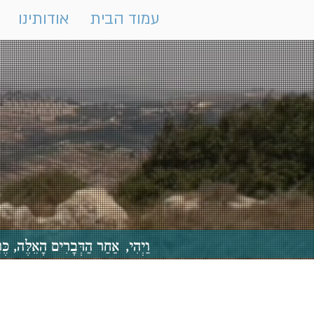
עמוד הבית
אודותינו
וַיְהִי, אַחַר הַדְּבָרִים הָאֵלֶּה,