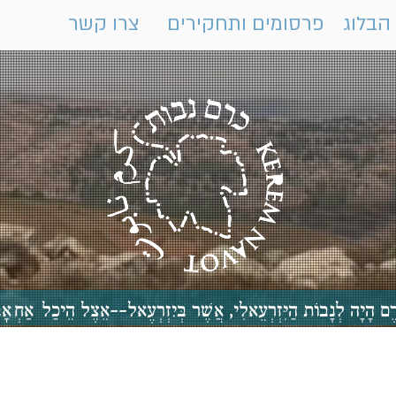
הבלוג
פרסומים ותחקירים
צרו קשר
 כֶּרֶם הָיָה לְנָבוֹת הַיִּזְרְעֵאלִי, אֲשֶׁר בְּיִזְרְעֶאל--אֵצֶל הֵיכַ