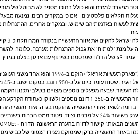
לה מ-10 קילומטר ממערב למזרח והוא כולל בתוכו מספר לא מבוטל של מ
עלות חקלאים פלסטינים - אם כי במקרים רבים, נמנעה מבעלי
עשית לעשות באדמותיהם שימוש. ובמקרים אחרים, ההתנחלות 
ת. 
בשלהי שנות ה-0
רה על מנת "למתוח" את גבול ההתנחלות מערבה. כלומר, להשת
"אזור התעשייה אריאל ("פארק תעשיות אריאל") הוקם ב-996
התפתחותה 
 העשור. שבעה מפעלים נוספים מצויים בשלבי תכנון והקמה. 
מתכננת להרחיב את אזור התעשייה ב-1,350 דונם נוספים ולשווקו כעתודת 
 בדומה לשאר אזורי התעשייה שהוקמו בגדה, אזור תעשייה זה 
אזור פיתוח א', הכולל מענק בשיעור 24% על מבנים וציוד, פטור ממס חברו
ות." קישור לדו"ח בהערה הראשונה. הדו"ח - http://bit.ly/3tGMOEt