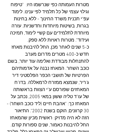
מטרות העמותה כפי שנרשמו היו:  "טיפוח 
וגילוי עצמי של כל תלמיד לפי ענינו. לימוד 
עפ"י תכנית משרד החינוך - ללא בחינות 
בגרות, בשיטות מיוחדות וחדשניות. עזרה 
מיוחדת לתלמידים עם קשיי לימוד, תמיכה 
ועידוד". מטרות ראויות ללא ספק. 
כ-5 שנים לאחר מכן, החל להיבנות מאחז 
חדש כ-400 מטרים מדרום מערב 
להתנחלות מבודדת ואלימה עוד יותר, בשם 
כוכב השחר. המאחז נבנה על אדמותיהם 
הפרטיות של תושבי הכפר הפלסטיני דיר 
ג'ריר, שנמצא ממזרח לרמאללה. בדו"ח 
המאחזים שפורסם ע"י הצוות בראשותה 
של עו"ד טליה ששון במאי 2005, נכתב על 
המאחז כך: "אהבת חיים (ליד כוכב השחר) - 
30 קרוונים, הוקם בשנת 2002". התיאור 
הזה לא היה מדויק: ראשית מכיון שהמאחז 
החל להיבנות כאמור, שנים ספורות קודם. 