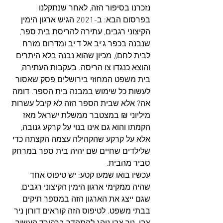
נזכרנו בסיפור הזה, לאחר שנתקלנו 
בפרסום הבא: ב-2021 הגיש ארגון הימין 
הקיצוני רגבים, עתירה להריסת בית ספר, 
שנבנה בכפר ג'יב אל ד'יב (מדרום מזרח 
לבית לחם), מכיון שהוא נבנה בלא היתרים 
והוצא כנגדו צו הריסה. בעקבות העתירה, 
בית משפט המחוזי בירושלים פסק שאסור 
לעשות כל שימוש במבנה בית הספר. דומה 
אה? אלא שבית הספר הזה לא קיבל עשרות 
מיליוני ₪ במצטבר ממשלת ישראל מאז 
הקמתו והוא גם אינו בנוי על קרקע גנובה, 
אלא על קרקע שהקהילה עצמה הקצתה כדי 
שלילדים שחיים שם יהיה בית ספר במרחק 
סביר מהבית. 
עכשיו בואו שמעו קטע: יש טיפוס אחד 
שהיה ממקימי ארגון הימין הקיצוני רגבים, 
שגם ייצג את הארגון הזה במספר תיקים 
בבתי משפט. לטיפוס הזה קוראים דורון ניר 