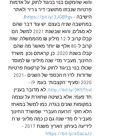
והוא שהמקום בנוי בניגוד לחוק, על אדמות 
פרטיות שנבזזו מתושבי דיר ג'ריר (לאתר 
הישיבה - 
https://bit.ly/3JGB9gv
). 
במחשבה שניה בעצם, יש עוד דבר שהם 
לא מגלים, והוא שבשנת 2021 למשל, הם 
קבלו קרוב ל-12 מיליון ₪ מהממשלה, שזה 
קרוב ל-80 אלף ₪ יותר מאשר מה שהם 
קבלו בשנת 2020. כן, קראתם נכון: משרד 
החינוך, מעביר מדי שנה מיליוני ₪ למוסד 
שכולו בנוי בניגוד לחוק, על קרקעות פרטיות 
שדודות. לדו"ח הכספי של השנים 2021-
2020 (סעיף "הקצבות" בעמ' 9) - 
http://bit.ly/3K57hvI
. לא מדובר בעניין 
חד פעמי, אלא בשיטה שחוזרת על עצמה 
במקומות שונים בגדה, כמו למשל במאחז 
הלא חוקי "הרועה העברי" שמשרד החינוך 
מעביר לו מדי שנה גם כן כמה מליוני ש"ח. 
לידיעה בעיתון 'הארץ' משנת 2017 - 
https://bit.ly/40acaJJ