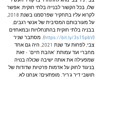
צבי. ניר צבי נוהג להתהדר ברקורד העשיר 
שלו, בכל הקשור לבנייה בלתי חוקית. אפשר 
לקרוא עליו בתחקיר שפרסמנו בשנת 2018, 
על מעורבותם המסיבית של אנשי רגבים, 
בבניה בלתי חוקית בהתנחלויות ובמאחזים 
(
https://bit.ly/3s15pbV
). מסתבר שניר 
צבי, לפחות עד שנת 2021, היה גם אחד 
מחברי ועד עמותת "אהבת חיים" - זאת 
שמפעילה את אותה ישיבה שכולה בנויה 
בניגוד לחוק על אדמות פרטיות שדודות של 
תושבי דיר ג'ריר. מופתעים? אנחנו לא. 
לדו"ח השנתי של עמותת אהבת חיים 
משנת 2021 - 
http://bit.ly/3z3CWYk