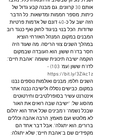
ושנית, מכיוון שבשלב זה המאחז כלל, מלבד 
אותם 30 קרוונים, גם מבנה קבע גדול של 
כיתות, מספר חממות ומדשאות. כל הדבר 
הזה ישב על כ-40 דונם של אדמות פרטיות 
שדודות. הכל בנוי בניגוד לחוק ואף כנגד רוב 
המבנים במקום, המנהל האזרחי הוציא 
במהלך השנים צווי הריסה. מה שעוד היה 
חסר בדו"ח ששון, הוא העובדה שבמקום 
הוקמה ישיבה תיכונית ששמה "אהבת חיים". 
לדו"ח ששון (עמ' 103) - 
https://bit.ly/3Zikc1z
השנים חלפו, מבנים ואולמות נוספים נבנו 
במקום, כבישים נסללו ולישיבה נבנה אתר 
אינטרנט עשיר בסופרלטיבים וחירטוטים 
מהסוג של: "ישיבה שבה רואים את האור 
שבכל נשמה" ו"מבינים שכל אחד הוא יהלום 
לא מלוטש ועם מאמץ, הרבה אהבה וכללים 
ברורים, הוא יתגלה". אבל דבר אחד הם 
מקפידים שם ב"אהבת חיים", שלא יתגלה: 