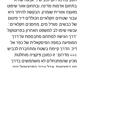
הסביבה מדרום לכביש 5. גבעה שהיא 
בתחום אדמות מדינה, ובתחום אזור שיפוט 
מועצה אזורית שומרון. הבקשה להיתר היא 
עבור שטחים חקלאיים הכוללים דיר פיטום 
של כבשים, מגדל מים, מחסנים חקלאיים." 
עכשיו שימו לב למשפט האחרון בפרוטוקול: 
"דרך הגישה למתחם מתבססת על דרך 
המופיעה במפה הפיסקאלית של כפר אל 
דיכ. הדרך קיימת בשטח ומתחברת לכביש 
446 מדרום." זו כמובן פיקציה מוחלטת, 
מכיון שהמתנחלים לא משתמשים בדרך 
הזו במציאות, אבל עבור הפרוטוקול היה 
צורך לזייף מצג שווא. 
לפרוטקול הישיבה במועצת התכנון העליונה 
- https://bit.ly/3F2tKGT 
ולתוכנית שאושרה ב-28.8.2018 - 
https://bit.ly/3IT5HLz