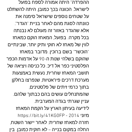
ההפרדה" היתה אמורה לספח בפועל 
לישראל. הכוונה בכך כמובן, היתה להשתלט 
על שטחים נוספים שישראל סימנה את 
כוונתה לסגת מהם לאחר בניית "הגדר". 
אלא שהגדר באזור זה מעולם לא נבנתה 
בכל מקרה. בפועל, המאחז הוקם כמאחז 
לווין של מאחז לא חוקי ותיק יותר, שבינתיים 
"הוכשר" בשם ברוכין. מדובר במאחז 
שהוקם בשלהי שנות ה-90 על אדמות הכפר 
הפלסטיני כפר אל דיכ. כל כניסה ויציאה של 
תושבי המאחז שחרית, נעשית באמצעות 
מערכת דרכים פיראטיות, שנפרצו בחלקן 
בתוך כרמי זיתים של פלסטינים, 
שהמתנחלים עושים בהם כבתוך שלהם. 
עניין שגרתי בגדה המערבית. 
לידיעה בעיתון הארץ על הקמת המאחז 
מיוני 2014 - https://bit.ly/41KG0FP
חזרה למאחז שחרית: לאחר יישור השטח, 
החלה במקום בנייה – לא חוקית כמובן. בין 