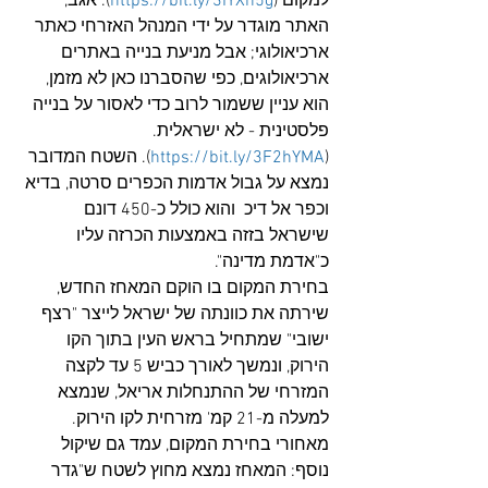
למקום (
https://bit.ly/3IYXh5g
). אגב, 
האתר מוגדר על ידי המנהל האזרחי כאתר 
ארכיאולוגי; אבל מניעת בנייה באתרים 
ארכיאולוגים, כפי שהסברנו כאן לא מזמן, 
הוא עניין ששמור לרוב כדי לאסור על בנייה 
פלסטינית - לא ישראלית. 
(
https://bit.ly/3F2hYMA
). השטח המדובר 
נמצא על גבול אדמות הכפרים סרטה, בדיא 
וכפר אל דיכ  והוא כולל כ-450 דונם 
שישראל בזזה באמצעות הכרזה עליו 
כ"אדמת מדינה". 
בחירת המקום בו הוקם המאחז החדש, 
שירתה את כוונתה של ישראל לייצר "רצף 
ישובי" שמתחיל בראש העין בתוך הקו 
הירוק, ונמשך לאורך כביש 5 עד לקצה 
המזרחי של ההתנחלות אריאל, שנמצא 
למעלה מ-21 קמ' מזרחית לקו הירוק. 
מאחורי בחירת המקום, עמד גם שיקול 
נוסף: המאחז נמצא מחוץ לשטח ש"גדר 