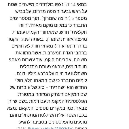
במאי 2014, נצפו בולדוזרים מיישרים שטח 
על ראש גבעה הצופה מדרום, על כביש 
מספר 5 ("חוצה שומרון"). תוך מספר ימים 
התברר כי במקום מוקם מאחז/"חווה 
חקלאית" חדש, שמאחורי הקמתו עומדת 
מועצה אזורית שומרון.  באותה שנה, הוקמו 
בדרך דומה עוד 3 מאחזי חוות לא חוקיים 
ברחבי הגדה המערבית, אשר התוו את 
השיטה. אחריהם הוקמו עוד עשרות מאחזי 
חוות דומים, שבאמצעותם מתנחלים 
השתלטו עד היום על כרבע מיליון דונם. 
לימים התברר כי שם המאחז הלא חוקי 
החדש הוא "שחרית" – סוג של עיברות של 
שם המקאם העתיק המזוהה במסורת 
הפלסטינית המקומית עם דמות בשם שייח' 
צבאח. כמו במקרים נוספים, המקאם נמצא 
בלב השטח עליו השתלטו המתנחלים והם 
מונעים מהפלסטינים בסביבה להגיע 