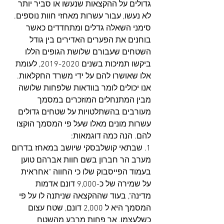
גדולים על ההקצאות שנעשו או סביר יותר 
לא נעשו, עבור עשרות מאחזי חוות נוספים. 
סימני השאלה גדלים ומתחדדים כאשר 
בוחנים את הפערים האדירים בין גודל 
השטחים שעבורם שלושת הגופים הללו 
ביקשו תמיכות בשנים 2019-2020, לעומת 
אלו שאושרו להם על ידי משרד החקלאות.
אנו יכולים לומר בוודאות שלפחות שלושה 
מבין המתנחלים המוזכרים במסמך 
מעורבים בהשתלטויות על שטחים גדולים 
עשרות מונים מאלו שעל פי המסמך הוקצו 
להם. הנה כמה דוגמאות:
1. שבתאי קושלבסקי שיושב במאחז בדרום 
מערב הר חברון בשם חוות אברהם טוען 
בעמוד הפייסבוק שלו כי החווה "אחראית 
על שמירה של כ-9,000 דונם אדמות 
מדינה", בעוד שההקצאה שניתנה לו על פי 
המסמך היא ל 2,000 דונם, שטח עצום 
כשלעצמו, אך פחות מרבע מהשטח 