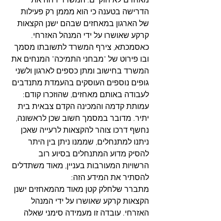
מאחזים לא חוקיים. המשרד דחה את 
הדרישה בטענה כי הוא מממן רק פעילות 
של הארגון במאחזים שבהם ישנן הקצאות 
קרקע שאושרו על ידי המנהל האזרחי. 
כאסמכתא, צירף המשרד לתשובתו מסמך 
ובו פירוט של "מבחני התמיכה" המנחים את 
המשרד בחישוב ומתן כספים לארגון ולשני 
גופים נוספים העוסקים בהעמדת מתנדבים 
לעבודה באותם מאחזים, שהוזכרו קודם: 
עמותת קדמה והמכינה הקדם צבאית בית 
יתיר. מדובר במסמך חשוב שכן לראשונה, 
נחשף דרכו צוהר להקצאות לרעייה שאכן 
ניתנו למתנחלים, שממנו ניתן בין היתר 
להסיק מדוע המתנחלים בסיוע רוב 
הרשויות המעורבות בעניין, מאוד משתדלים 
להסתיר את המידע הזה:
מתברר שלחלק קטן מאוד מהמאחזים ישנן 
הקצאות קרקע שאושרו על ידי המנהל 
האזרחי. עובדה זו מעמידה סימני שאלה 