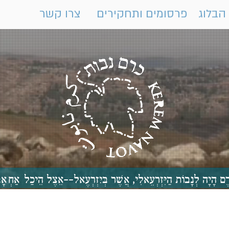
הבלוג
פרסומים ותחקירים
צרו קשר
 כֶּרֶם הָיָה לְנָבוֹת הַיִּזְרְעֵאלִי, אֲשֶׁר בְּיִזְרְעֶאל--אֵצֶל הֵיכַ