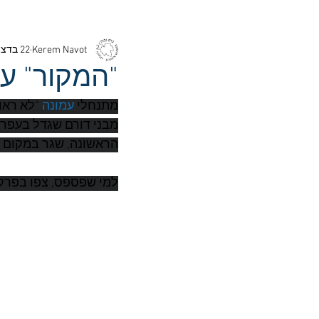
Kerem Navot
22 בדצמ׳ 2016
"המקור" ע
מתנחלי 
עמונה
 "לא רא
מבני דורם שגדל בעפרה
הראשונה, שגר במקום ש
למי שפספס, צפו בפרק