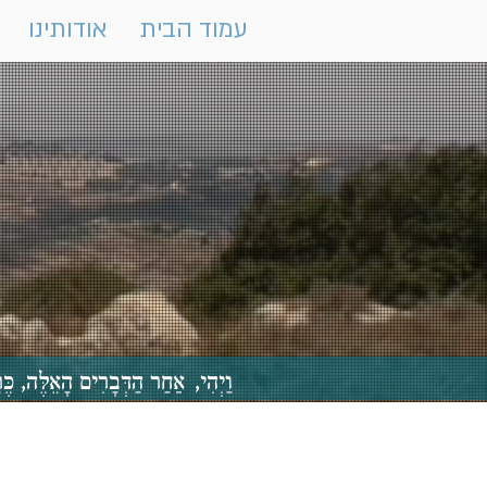
עמוד הבית
אודותינו
וַיְהִי, אַחַר הַדְּבָרִים הָאֵלֶּה,