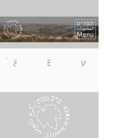
ع
ע
E