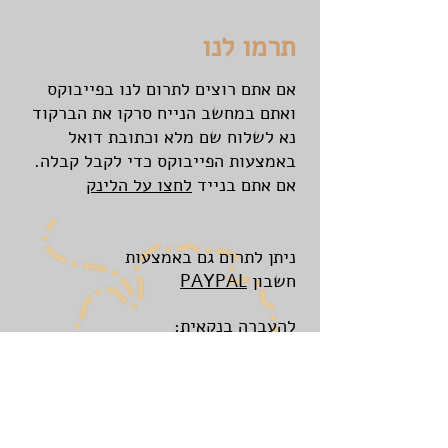
תרמו לנו
אם אתם רוצים לתרום לנו בפייבוקס
ואתם במחשב הנייח סרקו את הברקוד
נא לשלוח שם מלא וכתובת דואל
באמצעות הפייבוקס כדי לקבל קבלה.
אם אתם בנייד
לחצו על הלינק
ניתן לתרום גם באמצעות
חשבון
AL
PAYP
להעברה בנקאית:
חשבון על שם 'כרם נבות'
מספר חשבון: 504303
בנק הפועלים, סניף 748