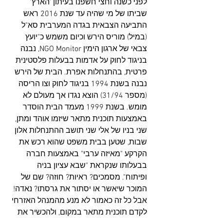
לפני כשנה וחצי חשפנו בעיתון 'הארץ' 
שביתו של מי שהיה עד שנת 2016 ראש 
התביעה הצבאית בגדה המערבית סא"ל 
(במיל) מוריס הירש וכיום משמש כ"יועץ 
צבאי של ארגון הימין NGO Monitor, נבנה 
בניגוד לחוק על אדמות בבעלות פלסטינית 
פרטית, בהתנחלות אפרת. הבית של הירש 
נבנה בשנת 1994 בניגוד לחוק וצו הריסה 
(מספר 31/94) הוצא נגדו אך מעולם לא 
מומש. בשנת 1999 מעמד הבית הוסדר 
באמצעות תוכנית מתאר שיזמו אוהד ומתן, 
שני בניו של אלי שני תושב ההתנחלות אלון 
שבות, שטען בבית משפט שהוא רכש את 
הקרקע "מאיזה ערבי" באמצעות חברה 
בבעלותו שנקראת "שבא עציון בניה 
ופיתוח". מסמכים? ראיות? חוזה? שם של 
המוכר שיאשר או יסתור את גרסתו? נאדה! 
אבל כל זה כאמור לא מנע מהמנהל האזרחי 
לקדם תוכנית מתאר במקום, ולהכשיר את 