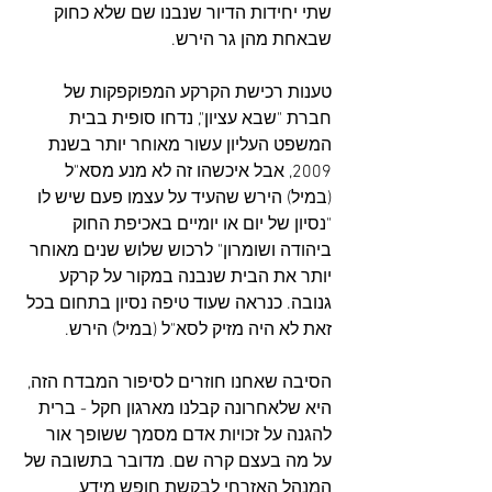
שתי יחידות הדיור שנבנו שם שלא כחוק 
שבאחת מהן גר הירש.
טענות רכישת הקרקע המפוקפקות של 
חברת "שבא עציון", נדחו סופית בבית 
המשפט העליון עשור מאוחר יותר בשנת 
2009, אבל איכשהו זה לא מנע מסא"ל 
(במיל) הירש שהעיד על עצמו פעם שיש לו 
"נסיון של יום או יומיים באכיפת החוק 
ביהודה ושומרון" לרכוש שלוש שנים מאוחר 
יותר את הבית שנבנה במקור על קרקע 
גנובה. כנראה שעוד טיפה נסיון בתחום בכל 
זאת לא היה מזיק לסא"ל (במיל) הירש.
הסיבה שאחנו חוזרים לסיפור המבדח הזה, 
היא שלאחרונה קבלנו מארגון חקל - ברית 
להגנה על זכויות אדם מסמך ששופך אור 
על מה בעצם קרה שם. מדובר בתשובה של 
המנהל האזרחי לבקשת חופש מידע 