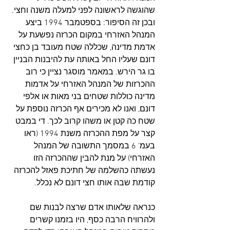
שהוגשה לראשונה לפני למעלה משנה וחצי. 
ובכן זה הסיפור: בספטמבר 1994 ביצע 
המנהל האזרחי במקום הכרזה נפשעת על 
אדמת מדינה, שכללה שטח מעובד בן כחצי 
דונם שעליו החל באותה עת להיבנות הבניין 
בו גר הירש. במאמר מוסגר נציין כי רוב 
ההכרזות של המנהל האזרחי על אדמות 
מדינה כוללות שטחים בני מאות או אלפי 
דונם, ואנו לא מכירים אף הכרזה נוספת על 
שטח כה קטן או משהו קרוב לכך. די במבט 
קצר על מפת ההכרזה משנת 1994 (ראו 
בעמ' 6 במסמך התשובה של המנהל 
האזרחי) על מנת להבין שההכרזה הזו 
נעשתה כהשלמה של חתיכת פאזל להכרזה 
קודמת שבה אותו חצי דונם לא נכלל.
כנראה שלאותו אדם שרצה לבנות שם 
ולהרוויח הרבה כסף, היו בזמנו קשרים 