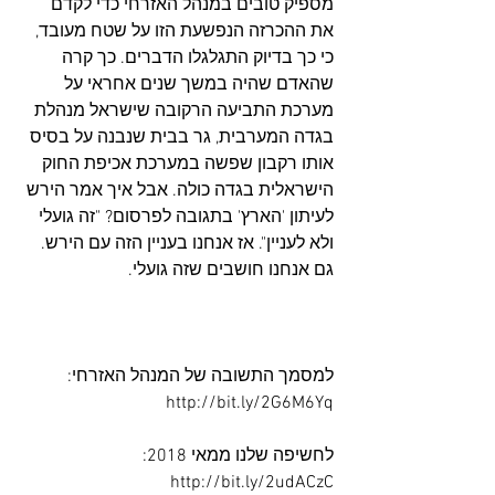
מספיק טובים במנהל האזרחי כדי לקדם 
את ההכרזה הנפשעת הזו על שטח מעובד, 
כי כך בדיוק התגלגלו הדברים. כך קרה 
שהאדם שהיה במשך שנים אחראי על 
מערכת התביעה הרקובה שישראל מנהלת 
בגדה המערבית, גר בבית שנבנה על בסיס 
אותו רקבון שפשה במערכת אכיפת החוק 
הישראלית בגדה כולה. אבל איך אמר הירש 
לעיתון 'הארץ' בתגובה לפרסום? "זה גועלי 
ולא לעניין". אז אנחנו בעניין הזה עם הירש. 
גם אנחנו חושבים שזה גועלי.
למסמך התשובה של המנהל האזרחי: 
http://bit.ly/2G6M6Yq
לחשיפה שלנו ממאי 2018: 
http://bit.ly/2udACzC