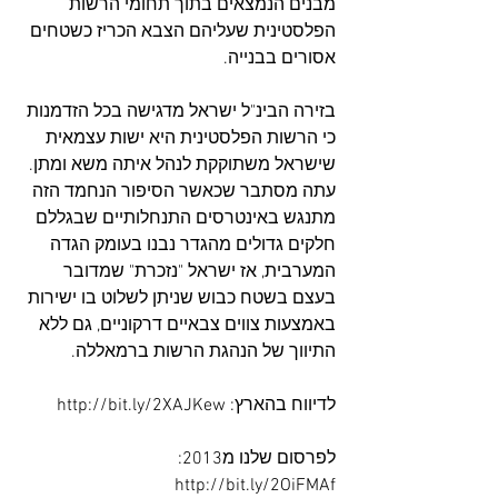
מבנים הנמצאים בתוך תחומי הרשות 
הפלסטינית שעליהם הצבא הכריז כשטחים 
אסורים בבנייה.
בזירה הבינ"ל ישראל מדגישה בכל הזדמנות 
כי הרשות הפלסטינית היא ישות עצמאית 
שישראל משתוקקת לנהל איתה משא ומתן. 
עתה מסתבר שכאשר הסיפור הנחמד הזה 
מתנגש באינטרסים התנחלותיים שבגללם 
חלקים גדולים מהגדר נבנו בעומק הגדה 
המערבית, אז ישראל "נזכרת" שמדובר 
בעצם בשטח כבוש שניתן לשלוט בו ישירות 
באמצעות צווים צבאיים דרקוניים, גם ללא 
התיווך של הנהגת הרשות ברמאללה.
לדיווח בהארץ: http://bit.ly/2XAJKew
לפרסום שלנו מ2013: 
http://bit.ly/2OiFMAf