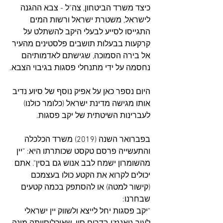
כיצד משרד הביטחון, צה"ל - צבא ההגנה 
לישראל, משטרת ישראל ורשות המים 
התגייסו לסייע לבעלי היקב להשתלט על 
קרקעות בבעלות תושבים פלסטינים מהעיר 
אל בירה הסמוכה, שגישתם לאדמותיהם 
נחסמה על ידי מתנחלי פסגות בגיבוי הצבא.
היום נספר כאן על אפיק נוסף של סיוע נדיב 
אותו מגישה מדינת ישראל (כלומר כולנו) 
לעברינות השיטתית של יקב פסגות.
בפברואר השנה (2019) משרד הכלכלה 
והתעשייה פרסם טקסט שכותרתו היא: "יין 
מהשומרון ישמח לבב אנוש גם בסין". אתם 
יכולים לקרוא את הקטע כולו בעצמכם 
(קישור למטה) או להסתפק בכמה קטעים 
שבחרנו:
"יקב פסגות יחל לייצא ולשווק יין ישראלי 