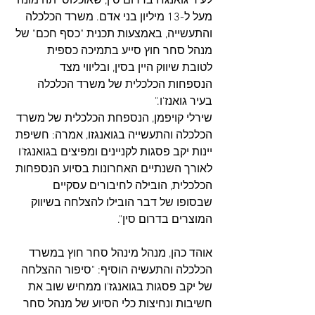
לעיר גואנגז'ו בדרום סין, שאוכלוסייתה מונה 
מעל ל-13 מיליון בני אדם. משרד הכלכלה 
והתעשייה, באמצעות תכנית "כסף חכם" של 
מנהל סחר חוץ סייע בתמיכה כספית 
לטובת שיווק היין בסין, ובליווי מצד 
הנספחות הכלכלית של משרד הכלכלה 
בעיר גואנז'ו."
שירלי קויפמן, הנספחת הכלכלית של משרד 
הכלכלה והתעשייה בגואנגזו, אמרה: חשיפת 
יינות יקב פסגות לקניינים ומפיצים בגואנגז'ו 
לאורך השנתיים האחרונות בסיוע הנספחות 
הכלכלית, הובילה לחיבורים עסקיים 
שבסופו של דבר הובילו להצלחה בשיווק 
המוצרים בדרום סין".
אוהד כהן, מנהל מינהל סחר חוץ במשרד 
הכלכלה והתעשיה הוסיף: "סיפור ההצלחה 
של יקב פסגות בגואנגז'ו ממחיש שוב את 
חשיבות ונחיצות כלי הסיוע של מנהל סחר 