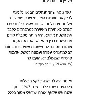
מעניין זה בהכרעתו.
✗עד נוסף שהמתנחלים הביאו על מנת 
לחזק את טענתם הוא יוסי שגב, פונקציונר 
של החטיבה להתיישבות, שטען כי "החטיבה 
לעולם לא היתה מאשרת למתנחלים לקבל 
את השטח אילולא היא היתה מקבלת קודם 
את השטח כדין מהצבא". אה מה מה, זו 
אותה החטיבה להתיישבות שהעבירה בתום 
לב למתנחלי עפרה ועמונה למשל, אדמות 
פרטיות שמעולם לא הוקצו לה 
(http://bit.ly/2LXso1W).
אז מה היה לנו שם? קרקע בבעלות 
פלסטינים שהוכללה בשנת 1967 בתוך 
שטח אש שלאף אזרח ישראלי אסור בכלל 
להיכנס אליו, שמעולם לא הוקצתה רשמית 
לחטיבה להתיישבות של ההסתדרות 