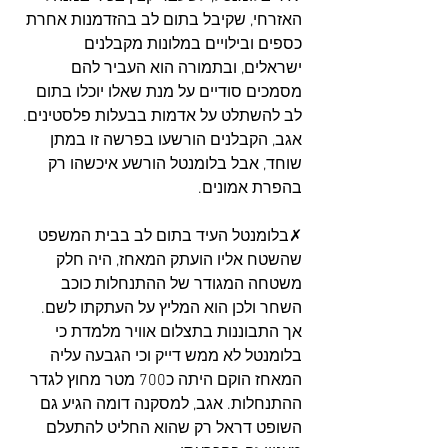
האזרחי, שקיבל בתום לב בהזדמנות אחרת 
כספים ובילויים במלונות מקבלנים 
ישראלים, ובתמורה הוא העביר להם 
מסמכים סודיים על מנת שאלו יוכלו בתום 
לב להשתלט על אדמות בבעלות פלסטינים. 
אגב, הקבלנים הורשעו בפרשה זו במתן 
שוחד, אבל בלומנטל הורשע איכשהו רק 
בהפרת אמונים. 
✗בלומנטל העיד בתום לב בבית המשפט 
שהשטח אליו הועתק המאחז, היה חלק 
משטחה המגודר של ההתנחלות כוכב 
השחר ולכן הוא המליץ על העתקתו לשם. 
אך התבוננות בתצלום אוויר מלמדת כי 
בלומנטל לא ממש דייק וכי הגבעה עליה 
המאחז הוקם היתה כ700 מטר מחוץ לגדר 
ההתנחלות. אגב, למסקנה דומה הגיע גם 
השופט דראל רק שהוא החליט להתעלם 