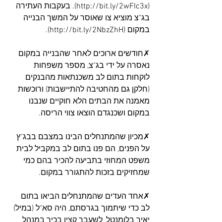
(http://bit.ly/2wFIc3x). בעקבות העתירה 
בג"צ מוציא צו שאוסר על המשך הבנייה 
במקום (http://bit.ly/2NbzZhH).
✗חודשים ארוכים לאחר שהבנייה במקום 
נאסרה על ידי בג"צ, מספר משפחות 
לוקחות בתום לב משכנתאות מהבנקים 
(חלקן גם מהחטיבה להתיישבות) ורוכשות 
מאמנה את הבתים הלא חוקיים שנבנו 
במקום ושכנגדם הוצאו צווי הריסה.
✗מכיון שהמתנחלים הבינו במצבם בבג"ץ 
על הפנים, הם פנו בתום לב במקביל לבית 
משפט המחוזי בתביעה להכיר בהם כמי 
שמחזיקים בזכות להתגורר במקום. 
✗אחד העדים שהמתנחלים הביאו בתום 
לב כדי שיתמוך בגרסתם, היה סא"ל (במיל) 
יאיר בלומנטל, לשעבר קצין בכיר במנהל 