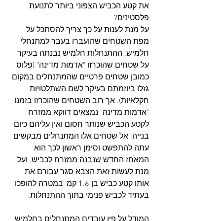
את קטע הכביש הצפוני ביותר לתנועת 
פלסטינים?
על מנת לענות על כך צריך להסתכל על 
מפת השטחים שהועברו בעבר למתנחלי 
חלמיש. ההתנחלות חלמיש נבנתה בעיקר 
על שטחים שהוכרזו "אדמות מדינה" (פלוס 
כמובן שטחים פרטיים שהמתנחלים במקום 
גזלו ביוזמתם בעיקר לשם השתלטויות 
חקלאיות). אך רוב השטחים שהוכרזו בזמנו 
"אדמות מדינה" נמצאים דווקא ממזרח 
לקטע הכביש שנותר חסום ואין עליהם כיום 
בנייה. אל שטחים אלו המתנחלים מבקשים 
עתה להתפשט וסימן ראשון לכך הוא 
המאחז החדש שנבנה ממזרח לכביש. ועל 
מנת לעשות זאת הצבא סגר עבורם את 
אותו קטע כביש בן 1.6 קמ' במטרה להופכו 
בעתיד לכביש פנימי בתוך ההתנחלות.
המודל על פיו עובדים המתנחלים בחלמיש 