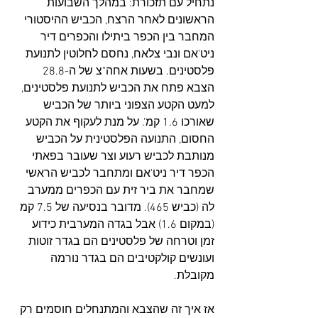
נתחיל עם תזכורת: במהלך השבועות 
הראשונים לאחר הרצח, הכביש ההיסטורי 
המחבר בין הכפר ביתילו והכפרים דיר 
ניט'אם ונבי צלאח, נחסם לחלוטין לתנועת 
פלסטינים. בשעות אחה"צ של ה-28.8 
הצבא פתח את הכביש לתנועת פלסטינים, 
למעט הקטע הצפוני ביותר של הכביש 
שאורכו 1.6 קמ'. על מנת לעקוף את הקטע 
החסום, התנועה הפלסטינית על הכביש 
מנותבת לכביש רעוע וצר שעובר בפאתי 
הכפר דיר ניט'אם ומתחבר לכביש הראשי 
שמחבר את ביר זית עם הכפרים ממערב 
לה (כביש 465). מדובר בנסיעה של 7.5 קמ 
(במקום 1.6) אבל בגדה המערבית כידוע 
זמן וטרחה של פלסטינים הם בגדר זוטות 
ועונשים קולקטיבים הם בגדר נורמה 
מקובלת.
אז איך זה שהצבא והמתנחלים חוסמים רק 