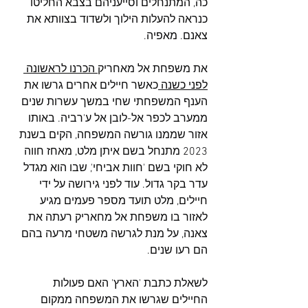
כה, המתנחלים וסייעניהם בצבא החליטו 
כנראה להעלות הילוך ולשדוד בצוותא את 
צאנם. מאפיה.
את משפחת אל מאחריק
 הכרנו לראשונה 
לפני כשנה 
כאשר חיילים אחרים גרשו את 
הענף המשפחתי שחי במשך עשרות שנים 
ממערב לכפר אל-לובן אל ע'רביה. באותו 
אזור שממנו גורשה המשפחה, הקים בשנת 
2023 מתנחל בשם איתן מלט, מאחז חווה 
לא חוקי בשם 'חוות אביחי', שבו הוא מגדל 
עדר בקר גדול. עוד לפני גירושה על ידי 
חיילים, מלט תועד מספר פעמים מגיע 
לאזור בו משפחת אל מחאריק רעתה את 
צאנה, על מנת לגרשה משטחי מרעה בהם 
הם רעו שנים.
לשאלת כתבת 'הארץ' האם פעולות 
החיילים שגרשו את המשפחה ממקום 