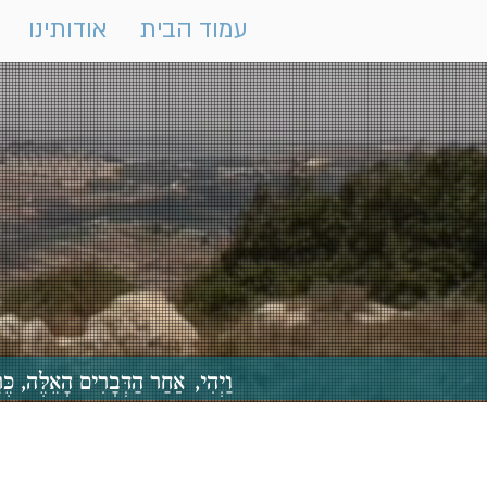
עמוד הבית
אודותינו
וַיְהִי, אַחַר הַדְּבָרִים הָאֵלֶּה,