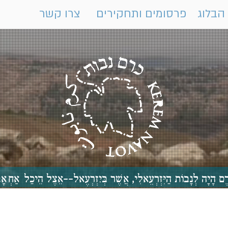
הבלוג
פרסומים ותחקירים
צרו קשר
 כֶּרֶם הָיָה לְנָבוֹת הַיִּזְרְעֵאלִי, אֲשֶׁר בְּיִזְרְעֶאל--אֵצֶל הֵיכַ