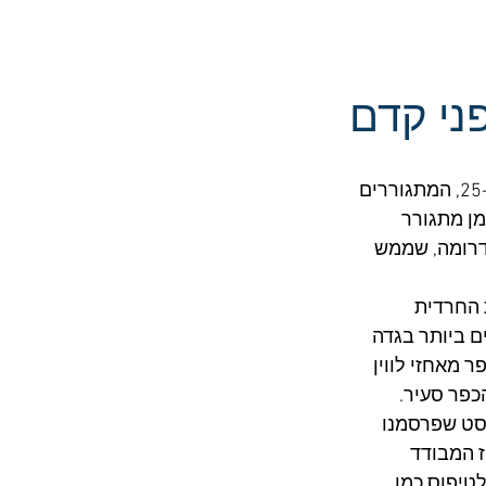
ני קדם
בתאריך ה-8.12.2022 פרסמנו כאן פוסט שעסק ב-14 חברי כנסת המכהנים בכנסת ה-25, המתגוררים 
ן מתגורר 
דרומה, שממש 
להתנחלות החרדית 
 ביותר בגדה 
 מאחזי לווין 
פר סעיר. 
סט שפרסמנו 
 המבודד 
טיפוס כמו 