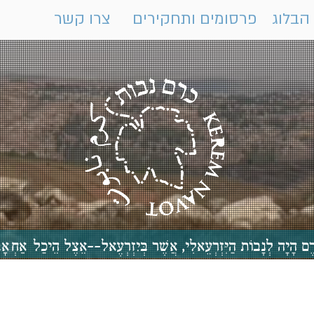
הבלוג
פרסומים ותחקירים
צרו קשר
 כֶּרֶם הָיָה לְנָבוֹת הַיִּזְרְעֵאלִי, אֲשֶׁר בְּיִזְרְעֶאל--אֵצֶל הֵיכַ