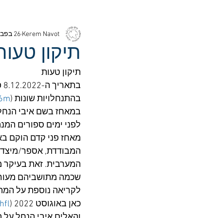
Kerem Navot
26 בפבר׳ 2023
תיקון טעו
תיקון טעות
בהתנחלויות שונות (
56m
במאחז בשם איבי הנחל.
לפני ימים ספורים המנה
המבודדת, אספר/מיצד. 
המערבית. זאת בעיקר מכ
שכמה מתושביהם מעורבי
לקריאה נוספת על המתר
כאן באוגוסט 2022 (
hfl
והאלים איבי הנחל על ה