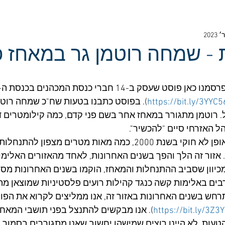
ת - שמחה רוטמן גר במאחז פ
https://bit.ly/3YYC
). בפוסט כתבנו בטעות שח"כ שמחה רוטמ
 רוטמן מתגורר במאחז אחר בשם פני קדם, כמה קילומטרים 
ל האזרחי סיים "להכשיר". 
מאחז פני קדם הוקם באופן לא חוקי בשנת 2000, כמה מאות מטרים מצפון 
אזור זה הלך והפך בשנים האחרונות, לאחד מהאזורים האלימים
יוון שסביב ההתנחלות והמאחז, הוקמו בשנים האחרונות מספר
ם באלימות קשה כנגד קהילות רועים פלסטיניות שמוצאן מהכ
חש בשנים האחרונות באזור זה, אנו ממליצים לקרוא את הפו
https://bit.ly/3Z3Y
). אנו מבקשים להתנצל בפני תושבי המאחז
טעות. לא היינו רוצים שמישהו יחשוב שאנו מתגוררים בסמןך ל