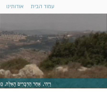
עמוד הבית
אודותינו
וַיְהִי, אַחַר הַדְּבָרִים הָאֵלֶּה,