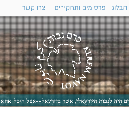
הבלוג
פרסומים ותחקירים
צרו קשר
 כֶּרֶם הָיָה לְנָבוֹת הַיִּזְרְעֵאלִי, אֲשֶׁר בְּיִזְרְעֶאל--אֵצֶל הֵיכַ