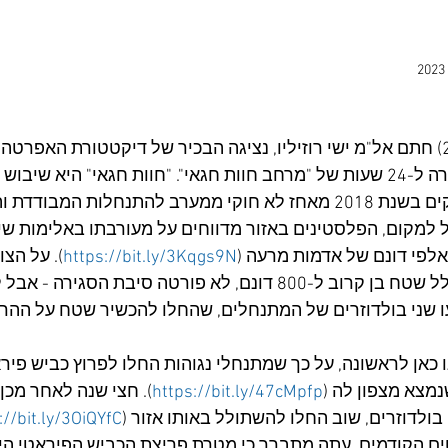
לפני כשבוע (23.7.2023) חתם אל"מ ישי רוזיליו, נציגה הבכיר של דיקטטורת האפ
באזור חברון, על צו סגירה ל-24 שעות של "מרחב חוות חגאי". "חוות חגאי" היא
המתנחל בשם חגי שהקים בשנת 2018 מאחז לא חוקי ממערב להתנחלות המב
 למקום, הפלסטינים באזור מדווחים על מעורבתו באלימות ש
אלפי דונם של אדמות מרעה (
https://bit.ly/3Kqgs9N
). על הצו
פי המפה שצורפה לו, כלל שטח בן קרוב ל-800 דונם, לא פורטה סיבת הסגי
עו שני בולדוזרים של המתנחלים, שהחלו להכשיר שטח על ההר 
ו כאן לראשונה, על כך שמתנחלי נגוהות החלו לפרוץ כביש פיר
מצא מצפון לה (
https://bit.ly/47cMpfp
). חצי שנה לאחר מכן, 
ולדוזרים, שוב החלו להשתולל באותו אזור (
://bit.ly/3OiQYfC
טים הקודמים, עתה מתברר כי מטרת פריצת הכביש הפיראטי ה