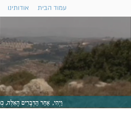
עמוד הבית
אודותינו
וַיְהִי, אַחַר הַדְּבָרִים הָאֵלֶּה,