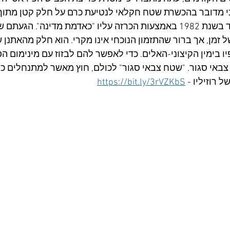
י מדובר בהכשרת שטח חקלאי לנטיעת כרם על חלק קטן מתוך
כ-1,300 דונם שנבזז עוד בשנת 1982 באמצעות הכרזה עליו "כאדמת מדינה".
ל זמן, אך ברור שהתזמון הנוכחי אינו מקרי. הוא חלק מהאתנ
בימין הקיצוני-האלים. כדי לאפשר להם לבזוז עם מינימום הפ
צבאי סגור. "שטח צבאי סגור" לכולם, חוץ מאשר למתנחלים כמו
 רוזיליו - 
https://bit.ly/3rVZKbS