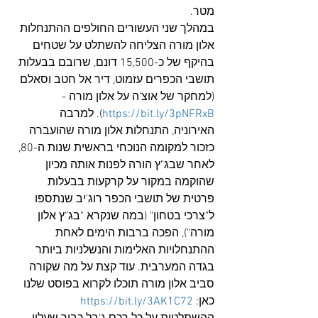
מטר.
במהלך שני העשורים החולפים ההתנחלות 
אלון מורה הצליחה להשתלט על שטחים 
בהיקף של כ-15,500 דונם, שרובם בבעלות 
תושבי הכפרים עזמוט, דיר אל חטב וסאלם 
(למחקר של אוצ’ה על אלון מורה - 
https://bit.ly/3pNFRxB
). למרבה 
האירוניה, התנחלות אלון מורה שהועברה 
כזכור למקומה הנוכחי בראשית שנות ה-80, 
לאחר שבג"ץ הורה לפנות אותה מכיון 
שהוקמה במקור על קרקעות בבעלות 
פרטית של תושבי הכפר רוג'יב שנתספו 
ל"צרכי בטחון" (במה שנקרא "בג"ץ אלון 
מורה"), הפכה ברבות הימים לאחת 
ההתנחלויות האלימות והנשלניות ביותר 
בגדה המערבית. עוד קצת על מה שקורה 
סביב אלון מורה תוכלו לקרוא בפוסט שלנו 
כאן: 
https://bit.ly/3AK1C72