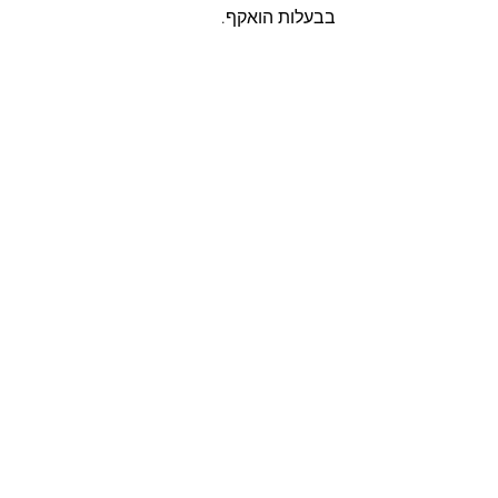
בבעלות הואקף.
הצג הכול
פוסטים אחרונים