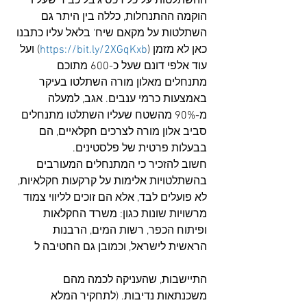
ההשתלטות על כל רכס ג'בל כביר שעליו 
הוקמה ההתנחלות, כללה בין היתר גם 
השתלטות על מקאם שיח' בלאל עליו כתבנו 
כאן לא מזמן (
https://bit.ly/2XGqKxb
) ועל 
עוד אלפי דונם שעל כ-600 מתוכם 
מתנחלים מאלון מורה השתלטו בעיקר 
באמצעות כרמי ענבים. אגב, למעלה 
מ-90% מהשטח שעליו השתלטו מתנחלים 
סביב אלון מורה לצרכים חקלאיים, הם 
בבעלות פרטית של פלסטינים.
חשוב להזכיר כי המתנחלים המעורבים 
בהשתלטויות אלימות על קרקעות חקלאיות, 
לא פועלים לבד, אלא הם זוכים לליווי צמוד 
מר
שויות שונות כגון: משרד החקלאות 
ופיתוח הכפר, רשות המים, הרבנות 
הראשית לישראל, וכמובן גם החטיבה ל
התיישבות, שהעניקה 
לכמה מהם 
משכנתאות נדיבות. (לתחקיר המלא 