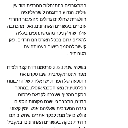
המתגוררים בהתנחלות החרדית מודיעין 
עילית. הנה עוד דוגמה לישראליזציה 
הוולגרית שחלקים גדולים מהציבור החרדי 
עוברים בעשורים האחרונים. ואכן מהכתבה 
עולה שחלק ניכר מהמשתתפים בעליה 
לרגל/פוגרום בכפל חארס הם חרדים. 
כאן
קישור למסמך רישום העמותה עם 
מטרותיה .
בשלהי שנת 2020 פרסמנו דו"ח קצר ולצידו 
מפה אינטראקטיבית, שבו סקרנו את 
התופעה של הפרות ישראליות של הריבונות 
הפלסטינית מאז הסכמי אוסלו. במהלך 
הסקר המקיף שערכנו לקראת פרסום 
הדו"ח, התברר כי ישנם מקומות נוספים 
בגדה המערבית שאליהם אנשי ימין קיצוני 
פולשים על מנת לבקר אתרים שחשיבותם 
הדתית נסקה בעשורים האחרונים, במקביל 