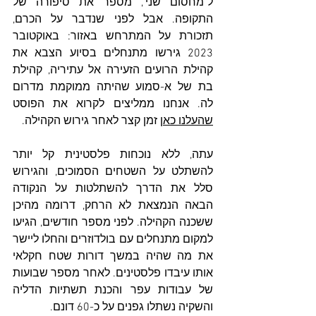
ל"מחסום שני", מספר את סיפורה של 
התקופה. אבל לפני שנדבר על הכרם, 
תזכורת על המתרחש באזור: באוקטובר 
2023 גירשו מתנחלים בסיוע הצבא את 
קהילת הרועים הזעירה אל עתיריה, קהילת 
בת של א-סמוע שהיתה ממוקמת מדרום 
לה. אנחנו ממליצים לקרוא את הפוסט 
שהעלנו כאן
 זמן קצר לאחר גירוש הקהילה. 
עתה, ללא נוכחות פלסטינית קל יותר 
להשתלט על השטחים הסמוכים, והגירוש 
סלל את הדרך להשתלטות על הנקודה 
הבאה הנמצאת לא הרחק, דרומה מהיכן 
ששכנה הקהילה. לפני מספר חודשים, הגיעו 
למקום מתנחלים עם בולדוזרים והחלו ליישר 
את מה שהיה במשך דורות שטח חקלאי 
אותו עיבדו פלסטינים. לאחר מספר שבועות 
של עבודות עפר והכנת תשתיות הדליה 
והשקיה נשתלו גפנים על כ-60 דונם.  