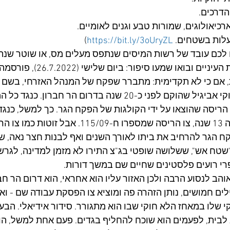
הדרכים.
רכיאולוגים, שמורות טבע וגנים לאומיים.
לות בשטחים. 
https://bit.ly/3oUryZL
)
ו לכם עובד של רשות המיסים שנתפס מעלים מס, או שוטר שנ
סמים. עכשיו תפתחו את העיניים ובואו שמ
ת, אם כי לא תקדימית: מתברר שפקח של המנהל האזרחי, בשם א
מתגורר במאחז הלא חוקי אביגיל שהוקם לפני כ-20 שנה בדרום הר חב
וי הריסה שהוצאו על ידי הקולגות של הפקח הגר. כך למשל, כנגד
מתגורר, תלוי ועומד מזה 13 שנה, צו הריסה שמספרו ח-/09
ח הגר להרחיב את ביתו לאורך השנים ואף לבנות חצר נאה, שר
 918 - אותו "שטח אש", ששלושה שופטי בג"צ התירו לא מזמן למדינה, לגר
ב לנסוע הרבה ולכן האזור עליו הוא אחראי, הוא דרום הר חברון
ילים חמושים, נותן הזהרה פה ומוציא צו הפסקת עבודה שם - ואז,
י שלו במאחז הלא חוקי שבו הוא מתגורר. סידור אידיאלי. הבעי
 לבית, לפעמים הוא שוכח להחליף בגדים. פעם אחת למשל, הו