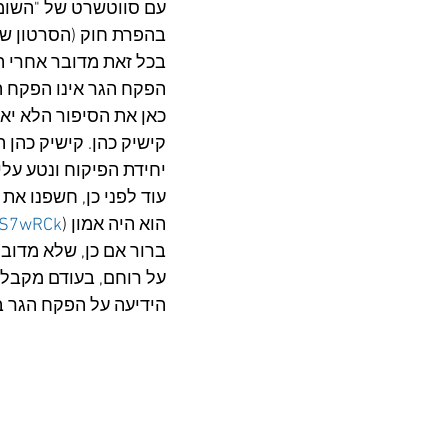
עם סווטשרט של "השומר
בהפרת חוק (הסרטון ש
בכל זאת מדובר אחרי ה
הפקח הגר אינו הפקח ה
כאן את הסיפור הלא יאמ
קישיק כהן. קישיק כהן
יחידת הפיקוח ונטע עלי
עוד לפני כן, חשפנו את
הוא היה אמון (
/3S7wRCk
ברור אם כן, שלא מדובר
על רוחם, בעודם מקבלים
הידיעה על הפקח הגר ב