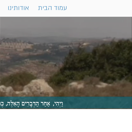
עמוד הבית
אודותינו
וַיְהִי, אַחַר הַדְּבָרִים הָאֵלֶּה,