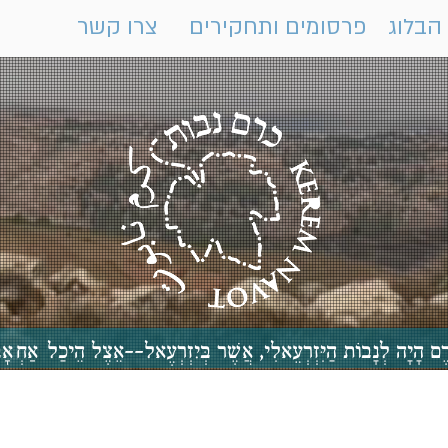
הבלוג
פרסומים ותחקירים
צרו קשר
 כֶּרֶם הָיָה לְנָבוֹת הַיִּזְרְעֵאלִי, אֲשֶׁר בְּיִזְרְעֶאל--אֵצֶל הֵיכַ