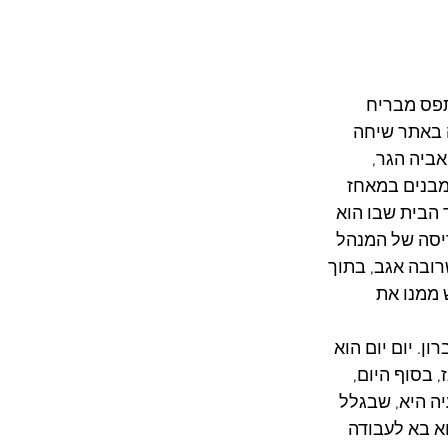
תפס מבריח 
עו סיפור: ביום שלישי (26.7.2022), פורסמה באתר שיחה 
ביה הגר, 
רון. כנגד כל המבנים במאחז 
 הבית שבו הוא 
115. אבל זוטות כמו צו הריסה של המנהל 
ובה אגב, בתוך 
ש ממנו את 
. יום יום הוא 
 בסוף היום, 
ה היא, שבגלל 
א בא לעבודה 