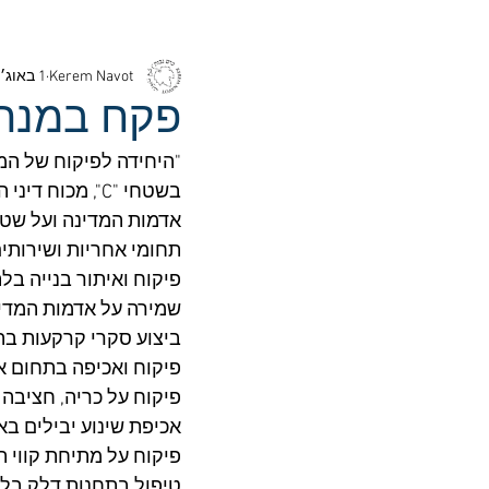
Kerem Navot
1 באוג׳ 2022
פקח במנהל
"היחידה לפיקוח של המנ
בשטחי "C", מכו
אדמות המדינה ועל שטח
תחומי אחריות ושירותים
פיקוח ואיתור בנייה בל
שמירה על אדמות המדינ
ביצוע סקרי קרקעות בה
פיקוח ואכיפה בתחום א
פיקוח על כריה, חציבה ו
אכיפת שינוע יבילים באו
פיקוח על מתיחת קווי ת
טיפול בתחנות דלק בלת