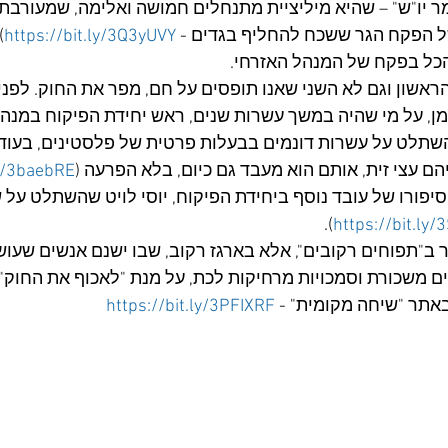
 יו"ש" – שהיא מיליציית מתנחלים חמושה ואלימה, שמעורבת ע
ל הפקח הגר ששכח להחליף בגדים - 
https://bit.ly/3Q3yUVY
)
כל בפקח של המנהל האזרחי. 
ראשון וגם לא השני שאנו תופסים על חם, מפר את החוק. לפני
ן, על מי שהיה במשך עשרות שנים, ראש יחידת הפיקוח במנהל 
 השתלט על עשרות דונמים בבעלות פרטית של פלסטינים, בעוד
הם עצי זית, אותם הוא מעבד גם כיום, בלא הפרעה (
ly/3baebRE
 סיפורו של עובד נוסף ביחידת הפיקוח, יוסי לויט שהשתלט על 
).
https://bit.ly
 ב"תפוחים רקובים", אלא בארגז רקוב, שבו ישנם אנשים שעוש
 משכורת וסמכויות מרחיקות לכת, על מנת "לאכוף את החוק". 
אתר "שיחה מקומית" - 
https://bit.ly/3PFIXRF