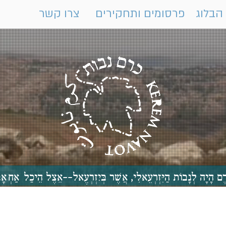
הבלוג
פרסומים ותחקירים
צרו קשר
 כֶּרֶם הָיָה לְנָבוֹת הַיִּזְרְעֵאלִי, אֲשֶׁר בְּיִזְרְעֶאל--אֵצֶל הֵיכַ