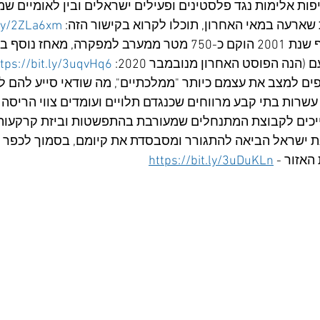
ות אלימות נגד פלסטינים ופעילים ישראלים ובין לאומיים שמ
שארעה במאי האחרון, תוכלו לקרוא בקישור הזה: 
.ly/2ZLa6xm
חלפו להן שנתיים ובסוף שנת 2001 הוקם כ-750 מטר ממערב למפקרה, מא
(הנה הפוסט האחרון מנובמבר 2020: 
tps://bit.ly/3uqvHq6
ים למצב את עצמם כיותר "ממלכתיים", מה שודאי סייע להם ל
שרות בתי קבע מרווחים שכנגדם תלויים ועומדים צווי הריסה 
ייכים לקבוצת המתנחלים שמעורבת בהתפשטות וביזת קרקעות
ת ישראל הביאה להתגורר ומסבסדת את קיומם, בסמוך לכפר 
האזור - 
https://bit.ly/3uDuKLn