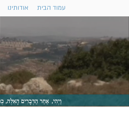
עמוד הבית
אודותינו
וַיְהִי, אַחַר הַדְּבָרִים הָאֵלֶּה,