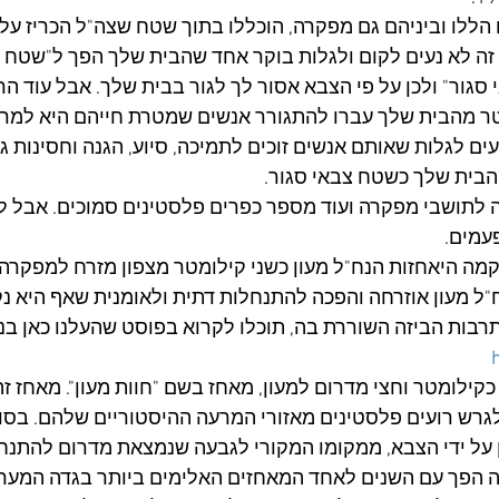
ועים הללו וביניהם גם מפקרה, הוכללו בתוך שטח שצה"ל הכריז על
19 כ"שטח אש 918". זה לא נעים לקום ולגלות בוקר אחד שהבית שלך הפך ל"שט
גור" ולכן על פי הצבא אסור לך לגור בבית שלך. אבל עוד הר
 מהבית שלך עברו להתגורר אנשים שמטרת חייהם היא למרר א
עים לגלות שאותם אנשים זוכים לתמיכה, סיוע, הגנה וחסינות גו
הבית שלך כשטח צבאי סגור.
 לתושבי מפקרה ועוד מספר כפרים פלסטינים סמוכים. אבל ל
עמים.
ית שנות ה-80 הוקמה היאחזות הנח"ל מעון כשני קילומטר מצפון מזרח למפק
"ל מעון אוזרחה והפכה להתנחלות דתית ולאומנית שאף היא נק
בות הביזה השוררת בה, תוכלו לקרוא בפוסט שהעלנו כאן בנובמבר
ות ה-90 הוקם כקילומטר וחצי מדרום למעון, מאחז בשם "חוות מעון". מאחז
 על ידי הצבא, ממקומו המקורי לגבעה שנמצאת מדרום להתנחל
זה הפך עם השנים לאחד המאחזים האלימים ביותר בגדה המערב