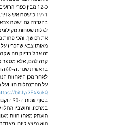
כ-12 מבין כפרי הר
71
בהגדרה גם "שטח צבאי ס
לגלות שפחות מקילומטר
את רכושך. והכי פחות נ
מאותו צבא שהכריז על 
זה אבל בדיוק מה שקרה
קרה להם, אלא מספר פ
בראש
לאחר מכן היאחזות הנח
על ההתנחלות הזו ועל תר
https://bit.ly/3F4XukQ
בסוף שנ
הועתק מאחז חוות מעון
הוא נמצא כיום. מאחז 