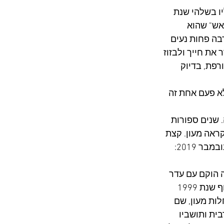
יו בשלהי שנת 
ח אש" שהוא 
בה פחות נעים 
ת חייך ולבזוז 
רפת, בדיוק 
א פעם אחת זה 
רה. שנים ספורות 
ראה מעון. קצת 
 2019: 
 זה הוקם עם עדר 
במרכזו, ותושביו החלו לגרש רועים פלסטינים מאזורי המרעה ההיסטוריים שלהם. בסוף שנת 1999 
ות מעון, שם 
ית ותושביו 