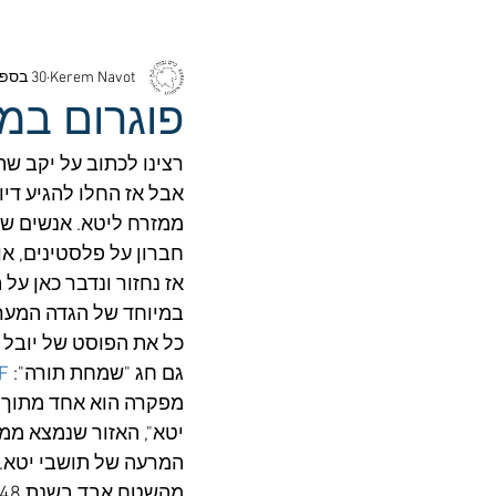
Kerem Navot
30 בספט׳ 2021
פוגרום במ
רצינו לכתוב על יקב שה
אבל אז החלו להגיע די
ממזרח ליטא. אנשים שרא
חברון על פלסטינים, א
אז נחזור ונדבר כאן על
במיוחד של הגדה המערבי
גם חג "שמחת תורה": 
AF
מפקרה הוא אחד מתוך כ
יטא", האזור שנמצא ממ
המרעה של תושבי יטא. 
מהשטח אבד בשנת 1948.