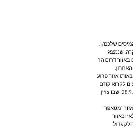
מיסים שלכם/ן, 
רה, שנמצא 
 באזור דרום הר 
האחרון.
אותו אזור פרוע 
ים לקרוא קודם 
כל את הפוסט של יובל אברהם שתיאר את שאירע במפקרה בצהרי יום שלישי ה-28.9.2021, שבו צויין 
זור "מסאפר 
 וכאזור 
לק גדול 