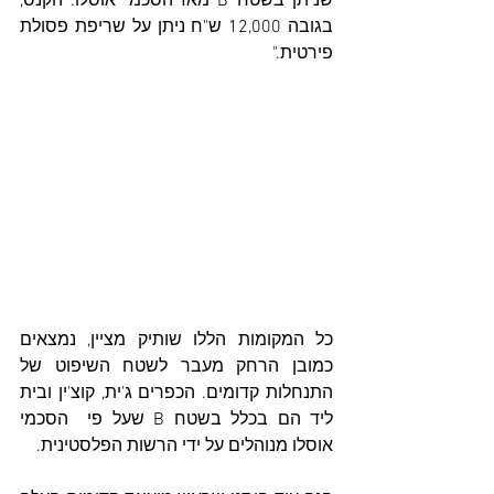
שניתן בשטח B מאז הסכמי אוסלו. הקנס, 
בגובה 12,000 ש"ח ניתן על שריפת פסולת 
פירטית." 
כל המקומות הללו שותיק מציין, נמצאים 
כמובן הרחק מעבר לשטח השיפוט של 
התנחלות קדומים. הכפרים ג'ית, קוצ'ין ובית 
ליד הם בכלל בשטח B שעל פי  הסכמי 
אוסלו מנוהלים על ידי הרשות הפלסטינית. 