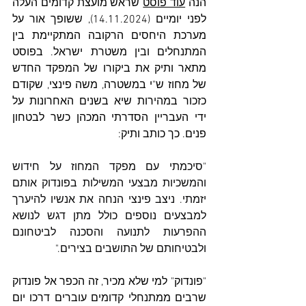
הנה 
עוד פוסט
 שראש מועצת קדומים העלה 
לפני יומיים (14.11.2024), ששופך אור על 
מערכת היחסים הרקובה המתקיימת בין 
המתנחלים ובין משטרת ישראל. בפוסט 
מתאר ותיק את ביקורו של המפקד החדש 
של מחוז ש"י במשטרה, משה פינצי, שקודם 
כזכור במהירות שיא בשנים האחרונות על 
ידי העבריין הסדרתי המכהן כשר לבטחון 
פנים. כך כותב ותיק: 
"סיכמתי עם מפקד המחוז על חידוש 
והמשכיות מבצעי המשילות בפונדוק אותם 
יזמתי. ניצב פינצי הנחה את אנשיו להיערך 
למבצעים נוספים כולל מתן דגש לנושא 
ההפרעות לתנועה והסכנה לביטחונם 
ולבטיחותם של התושבים בצירים."
"פונדוק" למי שלא מכיר, זה הכפר אל פונדוק 
שרבים ממתנחלי קדומים עוברים דרכו יום 