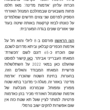
הכרזה עליהן "אדמות מדינה". מאז חלפו 
פחות משבועיים שבמהלכם המנהל האזרחי 
הספיק לפרסם שני צווים חדשים שמלמדים 
על כוונתו לבזוז קרקעות באותה שיטה בעוד 
שני אזורים שונים בגדה המערבית:
הצו הראשון
 פורסם ב-8 ליולי והוא חל על 
אדמות הכפרים קבלאן וביתא מדרום לשכם, 
שם הוכרזו כ-65 דונם לשם "הכשרת" 
המאחז העברייני אביתר. 
כאן 
קישור לפוסט 
שהעלנו כאן במאי 2022 על השתלשלות 
פרשיית המאחז המבודד והאלים הזה, 
בהערות. בחינת השטח שהוכרז "אדמת 
מדינה" באזור זה, מגלה כי מדובר בתא שטח 
מפורץ ומפותל, שבמרכזו מובלעת של 
אדמות שהמנהל האזרחי מכיר בהן כאדמות 
פרטיות. למותר לציין שעל תא שטח כזה אין 
שום אפשרות להקים ישוב נורמלי. 