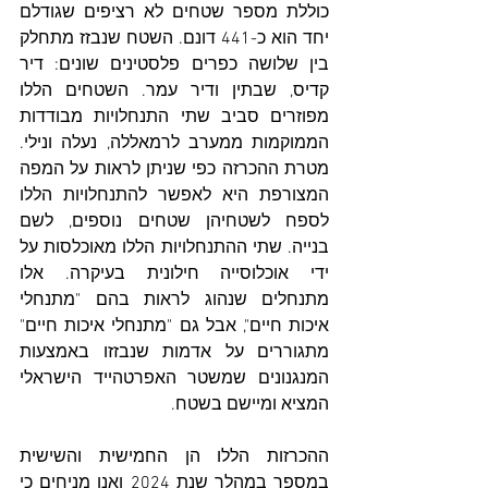
כוללת מספר שטחים לא רציפים שגודלם 
יחד הוא כ-441 דונם. השטח שנבזז מתחלק 
בין שלושה כפרים פלסטינים שונים: דיר 
קדיס, שבתין ודיר עמר. השטחים הללו 
מפוזרים סביב שתי התנחלויות מבודדות 
הממוקמות ממערב לרמאללה, נעלה ונילי. 
מטרת ההכרזה כפי שניתן לראות על המפה 
המצורפת היא לאפשר להתנחלויות הללו 
לספח לשטחיהן שטחים נוספים, לשם 
בנייה. שתי ההתנחלויות הללו מאוכלסות על 
ידי אוכלוסייה חילונית בעיקרה. אלו 
מתנחלים שנהוג לראות בהם "מתנחלי 
איכות חיים", אבל גם "מתנחלי איכות חיים" 
מתגוררים על אדמות שנבזזו באמצעות 
המנגנונים שמשטר האפרטהייד הישראלי 
המציא ומיישם בשטח. 
ההכרזות הללו הן החמישית והשישית 
במספר במהלך שנת 2024 ואנו מניחים כי 