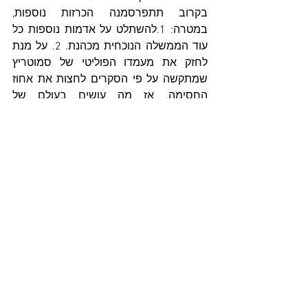
בקרוב תתפרסמנה הכרזות נוספות, 
במטרה: 1.להשתלט על אדמות נוספות כל 
עוד הממשלה הנוכחית מכהנת. 2. על מנת 
לחזק את מעמדו הפוליטי של סמוטריץ 
שמתקשה על פי הסקרים לחצות את אחוז 
החסימה. אז מה עושים בעולם של 
סמוטריץ? מגבירים את קצב ביזת הקרקע.
עד כה, הוכרזו במהלך שנת 2024 למעלה 
מ-24 אלף דונם. מדובר בהיקפים שלא נראו 
כדוגמתם מזה עשרות שנים. השטחים הללו 
בלא ספק יועברו אך ורק לשימוש 
המתנחלים, בדיוק כשם שמאות אלפי דונם 
שנבזזו באותו אופן הועברו להם. 
עכשיו תחליטו אתם לבד האם הכיבוש 
הישראלי הוא זמני או קבוע.