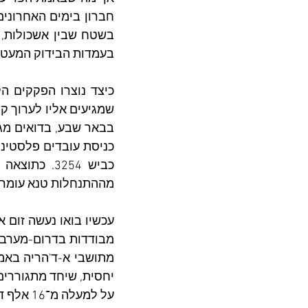
בעמדות הבידוק המעטות,
מההתנחלות טנא עומרי
על למעלה מ־16 אלף דונם!