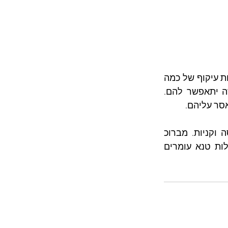
ומה קורה עם הבדואים שבכל זאת רוצים לנסוע לא-ד'הריה? בינתיים הם יכולים לעשות עיקוף של כמה 
עשרות ק"מ ולהגיע לא-ד'הריה מכיוון צפון, דרך כביש 60. אבל מי יודע כמה גם זה יתאפשר להם. 
ככה נהרס שוק שמשרת עשרות אלפי פלסטינים משני צידי הקו הירוק — לפרנסה וקניות. מברוכ 
למתנחלים. מחיר פעוט מבחינתם — על מנת שיוכלו לנסוע ללא פקקים מהתנחלות טנא עומרים 