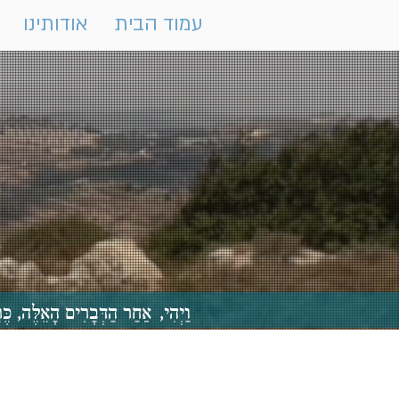
עמוד הבית
אודותינו
וַיְהִי, אַחַר הַדְּבָרִים הָאֵלֶּה,