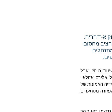
וק א-ד'הריה, 
הציב מחסום 
שמוביל לשוק והרס חלק מהבסטות. כדי לחסוך מכ-1,000 מתנחלים 
ים.
כביש 3254 בדרום הגדה המערבית לא עניין את המתנחלים מאז שנסלל בסוף שנות ה-90. אבל 
בשבועות האחרונים פצחו מתנחלי דרום הר חברון, ובראשם ראש המועצה הרעיל אלירם אזולאי, 
בקמפיין חדש: "שוק א-ד'הריה הוא בעיה בטחונית". את הקמפיין הפקידו המתנחלים בידיה האמונות של 
"סמים, זנות ואפילו אמל"ח: תושבי הפזורה מסתערים 
אך מה שבאמת הפריע למתנחלים נכתב כבר בפסקה הראשונה בכתבה: "פקקי ענק נרשמו באזור הר 