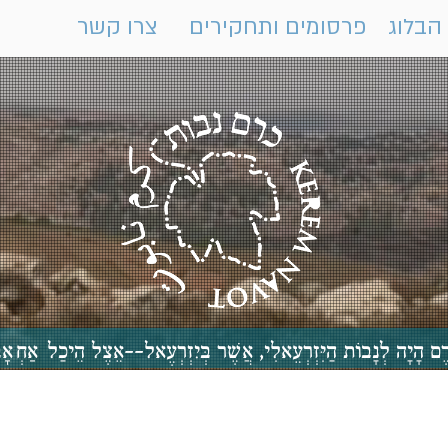
הבלוג
פרסומים ותחקירים
צרו קשר
 כֶּרֶם הָיָה לְנָבוֹת הַיִּזְרְעֵאלִי, אֲשֶׁר בְּיִזְרְעֶאל--אֵצֶל הֵיכַ