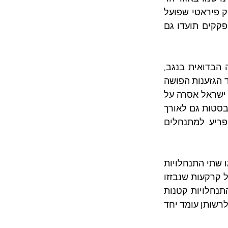
חברון בימים האחרונים, כתוצאה מאלפי תושבי הפזורה הבדואית שהחלו להגיע לשוק פיראטי שפועל 
בשטח שבין אשכולות, טנא עומרים ודהריה. מחסום מיתר הסמוך לא עמד בעומס ופקקים תועדו גם 
כיצד נוצרו הפקקים הללו? שוק א-ד'הריה משרת מזה עשרות שנים רבים מהקהילה הבדואית בנגב, 
שמגיעים אליו לערוך קניות. לאחרונה, כתוצאה מחרם צרכני של הבדואים, במחאה נגד הגזענות הפושה 
בבאר שבע, בדואים מגיעים לשוק אף יותר מבעבר. מנגד, לאחר השבעה באוקטובר, ישראל אסרה על 
כניסת עובדים פלסטינים ולכן מתוך הכרח להתפרנס, כמה עשרות פלסטינים הקימו בסטות גם לאורך 
כביש 3254. כתוצאה מכל זה ישנם בחלק מהשעות עומסי תנועה – וזה מה שהפריע למתנחלים 
עכשיו בואו נעשה זום אאוט כדי להבין מה בעצם קרה שם. בראשית שנות ה־80 הוקמו שתי התנחלויות 
מבודדות בדרום-מערב הר חברון: אשכולות וטנא עומרים. שתי ההתנחלויות הוקמו על קרקעות שנבזזו 
מתושבי א-ד'הריה באמצעות הכרזה עליהן כ"אדמות מדינה". על אף שמדובר בשתי התנחלויות קטנות 
יחסית, שיחד מתגוררים בהן כיום כ־1,700 תושבים – השטח שהמדינה בזזה והעבירה לרשותן עומד יחד 