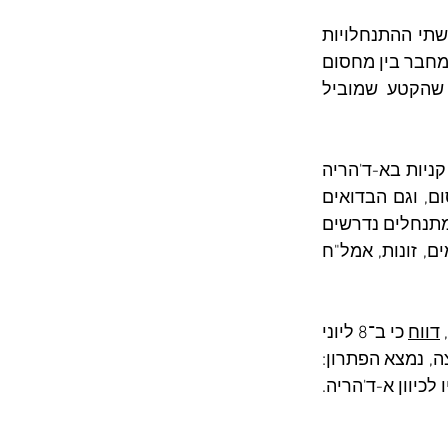
כחלק ממדיניות יצירת "רצפים יהודיים", נסלל בשנות ה־90 כביש 3254 שמחבר בין שתי ההתנחלויות 
שהמרחק ביניהן הוא כ-5 קילומטרים. הכביש הוא למעשה הסתעפות של כביש 325, שמחבר בין מחסום 
מיתר ובין התנחלות טנא עומרים ואמור היה להמשיך עד א-ד'הריה עצמה. אלא שהקטע שמוביל 
וכאן אנחנו חוזרים לכאן ועכשיו. מחסום מיתר הוא המחסום שגם הבדואים שעורכים קניות בא-ד'הריה 
עוברים דרכו. כלומר, גם מתנחלי טנא עומרים, גם תושבי א-ד'הריה שנוסעים למחסום, וגם הבדואים 
שמגיעים מהנגב כדי לעשות קניות בא-ד'הריה – כולם נוסעים על אותו כביש. עכשיו המתנחלים נדרשים 
מדי פעם לעמוד בפקקים. ועוד יחד עם ערבים! לכן המציאו המתנחלים סיפור על סמים, זונות, אמל"ח 
דווח
 כי ב־8 ליוני 
 ראש המועצה, נמצא הפתרון: 
על הצומת של כביש 325 וכביש 3254 הוצב מחסום קבע, שמונע מהבדואים לנסוע עליו לכיוון א-ד'הריה. 