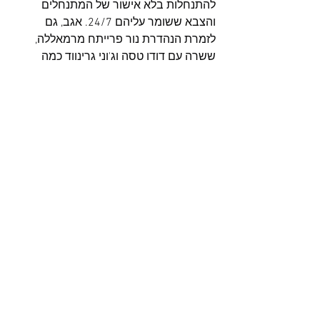
להתנחלות בלא אישור של המתנחלים 
והצבא ששומר עליהם 24/7. אגב, גם 
לזמרת הנהדרת נור פרייתח מרמאללה, 
ששרה עם דודו טסה וג'וני גרינווד כמה 
משירי האלבום הנהדר הזה, אסור להיכנס 
להתנחלות מכיון שהיא פלסטינית תושבת 
הגדה המערבית וכל ההתנחלויות מוגדרות 
עבורה באופן קטגורי כשטח צבאי סגור.
הצג הכול
פוסטים אחרונים