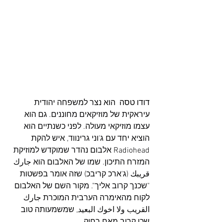
דודו טסה
  הוא נצר למשפחה יהודית 
עיראקית של מוזיקאים מחוננים. גם הוא 
עצמו מוזיקאי מעולה. לפני כשנתיים הוא 
הוציא יחד עם ג'וני גרינווד, איש להקת 
Radiohead אלבום נהדר שמוקדש למוזיקת 
המזרח התיכון. שמו של האלבום הוא جارك 
قريبك (ג'ארכ קריבכ) שזה אומר בפשטות 
"שכנך קרוב אליך". מקור השם של האלבום 
לקוח מהאימרה הערבית המוכרת جارك 
القريب ولا اخوك البعيد, שמשמעותה טוב 
שכן קרוב מאח רחוק.