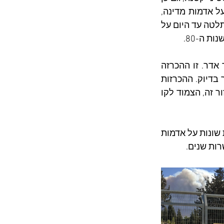
באמצעות הכרזה עליהן כאדמות מדינה. כפי שהסברנו כאן לא פעם, מנגנון ההכרזה על אדמות מדינה, 
הוא מנגנון הביזה היעיל ביותר שישראל פיתחה בגדה המערבית, שבאמצעותו היא השתלטה עד היום על 
ההכרזה הנוכחית של סגל כוללת שטח בן כ-55 דונם שנמצא ממערב להתנחלות הר אדר. זו ההכרזה 
על כ-30 דונם באותו אזור בדיוק. ההכרזות 
יוצרות יחד גוש רציף של כ-85 דונם המיועדים להרחבת ההתנחלות. ביזת אדמות באזור זה, הצמוד לקו 
בסך הכל, במהלך שנת 2024 ישראל בזזה למעלה מ 24 אלף דונם באמצעות 8 הכרזות שונות על אדמות 