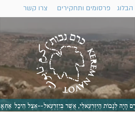
הבלוג
פרסומים ותחקירים
צרו קשר
 כֶּרֶם הָיָה לְנָבוֹת הַיִּזְרְעֵאלִי, אֲשֶׁר בְּיִזְרְעֶאל--אֵצֶל הֵיכַ