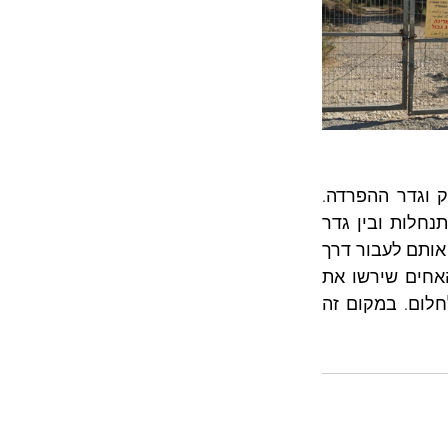
התנחלות הר אדר בנויה בתוך "מרחב התפר", דהיינו השטח שנמצא בין הקו הירוק וגדר ההפרדה. 
בצמוד לגדר ההתנחלות מתגוררת משפחה פלסטינית בודדת שנכלאה בין גדר ההתנחלות ובין גדר 
ההפרדה. כל נסיעה של בני המשפחה למתחם בו בנוי ביתם, אל הכפר קטנה מחייבת אותם לעבור דרך 
שער חשמלי שהצבא שולט עליו. בבית מצטופפות מספר משפחות גרעיניות של האחים שירשו את 
הבית מהוריהם שמתו בשנים האחרונות, על הרחבת הבית המשפחות יכולות רק לחלום. במקום זה 