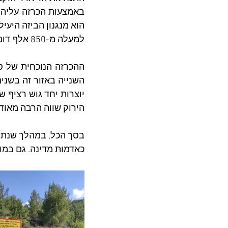
למעלה מ-850 אלף דונם בשטחי C ועל בסיסו הקימה עשרות התנחלויות מאז ראשית שנות ה-80. 
השנייה באזור זה בשנים הא
הירוק שווה הרבה מאוד
כאדמות מדינה. גם במובן זה, שנת 2024 תרשם כשנת שיא שלילי