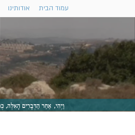
עמוד הבית
אודותינו
וַיְהִי, אַחַר הַדְּבָרִים הָאֵלֶּה,