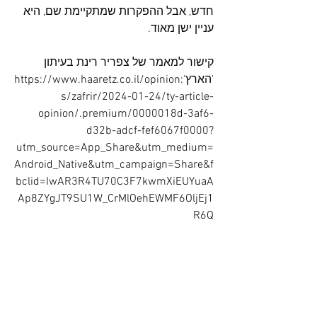
חדש, אבל ההפקרות שמתקיימת שם, היא 
עניין ישן מאוד.
קישור למאמר של צפריר רינת בעיתון 
'הארץ':
https://www.haaretz.co.il/opinion
s/zafrir/2024-01-24/ty-article-
opinion/.premium/0000018d-3af6-
d32b-adcf-fef6067f0000?
utm_source=App_Share&utm_medium=
Android_Native&utm_campaign=Share&f
bclid=IwAR3R4TU70C3F7kwmXiEUYuaA
Ap8ZYgJT9SU1W_CrMlOehEWMF6OljEj1
R6Q