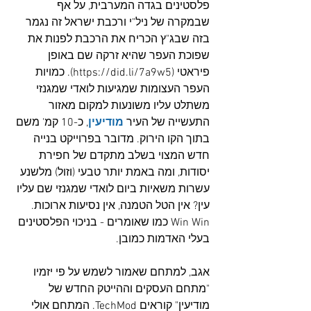
פלסטינים בגדה המערבית, על אף 
שבמקרה של ניל"י ורכבת ישראל זה נגמר 
בזה שבג"ץ הכריח את הרכבת לפנות את 
שפוכת העפר שהיא זרקה שם באופן 
פיראטי (
https://did.li/7a9w5
). כמויות 
העפר העצומות שמגיעות לואדי שמגנזי 
משתלט עליו משונעות למקום מאזור 
התעשייה של העיר 
מודיעין
, כ-10 קמ' משם 
בתוך הקו הירוק. מדובר בפרוייקט בנייה 
חדש המצוי בשלב מתקדם של חפירת 
יסודות, ומה באמת יותר טבעי (וזול) מלשנע 
עשרות משאיות ביום לואדי שמגנזי שם עליו 
עין? אין הטל הטמנה, אין נסיעות ארוכות. 
Win Win כמו שאומרים - בניכוי הפלסטינים 
בעלי האדמות כמובן.
אגב, למתחם שאמור לשמש על פי יזמיו 
"מתחם העסקים וההייטק החדש של 
מודיעין" קוראים TechMod. המתחם אולי 