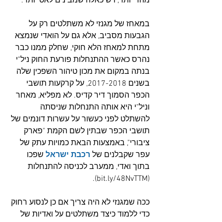
מהר יותר, ויש כאלה שמבינים לאט יותר."
במאחז של מגנזי לא משתלטים רק על 
הגבעות מסביב, אלא גם על הואדי שנמצא 
מתחת למאחז הלא חוקי, שחלק ממנו כבר 
נהרס כאשר ההתנחלות פורעת החוק ניל"י 
בנתה במקום את מכון טיהור השפכין שלה 
בשנים 2017-2018, על קרקעות תושבי 
הכפר הסמוך דיר קדיס. לא מפליא, מאחר 
וניל"י היא אותה התנחלות שניסתה 
להשתלט לפני כעשור על עשרות דונמים של 
תושבי הכפר שבתין לשם הקמת "פארק 
ציבורי", באמצעות הבאת כמויות עתק של 
עפר שקבלנים של 
רכבת ישראל
 שפכו 
בתוך ואדי, ממערב לכניסה להתנחלות 
).
bit.ly/48NvTTM
(
ככה שמגנזי לא היה צריך אם כן לנסוע רחוק 
כדי ללמוד כיצד משתלטים על ואדיות של 