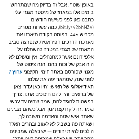
באופן שוטף. אבל זה בדיוק מה שמתרחש 
בימים אלו במאחז של מיסטר מגנזי, עליו 
כתבנו כאן לפני כשישה חודשים 
(
bit.ly/42bhNZV
), כמה עשרות מטרים 
מכביש 446. בפוסט הקודם תיארנו את 
מערכת הדרכים הפיראטית שנפרצה סביב 
המאחז של מגנזי במטרה להשתלט על 
אלפי דונם אשר למתנחלים, אין ומעולם לא 
היה אבק של זכות בהם. הנה ציטוט של 
מגנזי שפורסם באתר הימין הקיצוני 
ערוץ 7
לפני שנה, שמתאר יפה את עולמו 
האידיאולוגי של האיש: "היו כאן עדרי צאן 
של בדואים, והיו להם חיכוכים אתנו. צריך 
בפשטות להגיד להם, שמה שהיה עד עכשיו 
נגמר. זה לוקח קצת זמן, אבל כשהם מבינים 
שאתה איש שטח והאדמה חשובה לך, 
ושאתה פה בשביל לא לעזוב ובהרים האלה 
הולכים להיות יהודים — יש כאלה שמבינים 