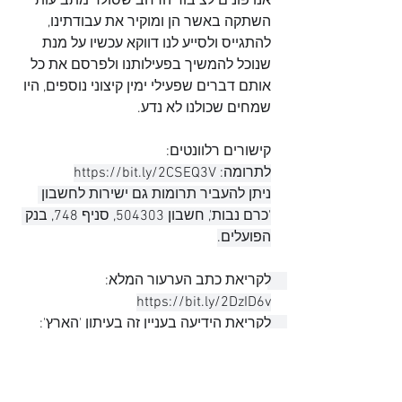
אנו פונים לציבור הרחב שסולד מתביעות 
השתקה באשר הן ומוקיר את עבודתינו, 
להתגייס ולסייע לנו דווקא עכשיו על מנת 
שנוכל להמשיך בפעילותנו ולפרסם את כל 
אותם דברים שפעילי ימין קיצוני נוספים, היו 
שמחים שכולנו לא נדע.
קישורים רלוונטים:
לתרומה: 
https://bit.ly/2CSEQ3V
ניתן להעביר תרומות גם ישירות לחשבון 
'כרם נבות', חשבון 504303, סניף 748, בנק 
הפועלים.
לקריאת כתב הערעור המלא: 
https://bit.ly/2DzID6v
לקריאת הידיעה בעניין זה בעיתון 'הארץ': 
https://bit.ly/3gfBhmQ
לקריאת פסק הדין: 
https://bit.ly/3gk0wVi
לינק לתביעה: 
https://bit.ly/3i2Tntf