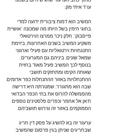
מתוך כתב הערעור שהגיש היום בשמנו 
עו"ד איתי מק:
המשיב הוא דמות ציבורית ידועה למדי 
בחוגי הימין בשל היותו מה שמכונה "אושיית 
פייסבוק". חלק ניכר ממרצו הוירטואלי 
משקיע המשיב בשנים האחרונות, ביזימת 
התנגחויות וירטואליות עם פעילי וארגוני 
שמאל שונים, ביניהם גם המערערים. 
בנוסף לכך המשיב פעיל מאוד בחזית 
שאותה הקימו ומתחזקים תושבי 
ההתנחלויות באזור ההתנחלות כפר אדומים 
שבה הוא מתגורר, שמטרתה היא דרישה 
מהממשלה להרוס את בתי הכפר הבדואי 
ח'אן אל אחמר וכפרים פלסטינים נוספים 
הממוקמים באזור זה וגירוש תושביהם.
ערעור זה בא להשיג על פסק דין חריג 
שבחריגים שניתן בגין פרסום שהמשיב 