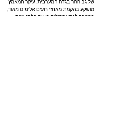
של גב ההר בגדה המערבית. עיקר המאמץ 
מושקע בהקמת מאחזי רועים אלימים מאוד, 
במטרה לגרש קהילות רועים פלסטיניות 
שרועות באזורים אלו מדורי דורות ותלויות 
באזורים אלו לשם מחייתן.
הצג הכול
פוסטים אחרונים