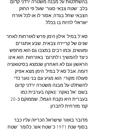
בהשתלטות על מבנה משטרה ירדני קדום 
בלב "שטח צבאי סגור" שעל פי החוק 
הצבאי שחל בגדה, אסור לו או לכל אזרח 
ישראלי להיות בו בכלל.
סא"ל במיל' אילון הימן פרש לאזרחות לאחר 
שנים של קריירה צבאית, שבע אתגרים 
ומעשים, וכמו רבים במצבו גם הוא מחפש 
כיצד להמשיך ו"לתרום" באזרחות. הוא אינו 
הראשון וגם לא האחרון שנמצא בסיטואציה 
דומה, אבל סא"ל במיל' הימן מצא אפיק 
פעולה מקורי: הוא מגיע עם בני נוער כדי 
להשתלט על מבנה משטרה ירדני קדום 
בשם "אל נאקה" (נאקה בערבית כמו 
בעברית היא נקבת הגמל), שממוקם כ-20 
קמ' מזרחית לחברון.
מדובר באזור שישראל הכריזה עליו כבר 
בסוף שנת 1971 כ"שטח אש", כלומר "שטח 