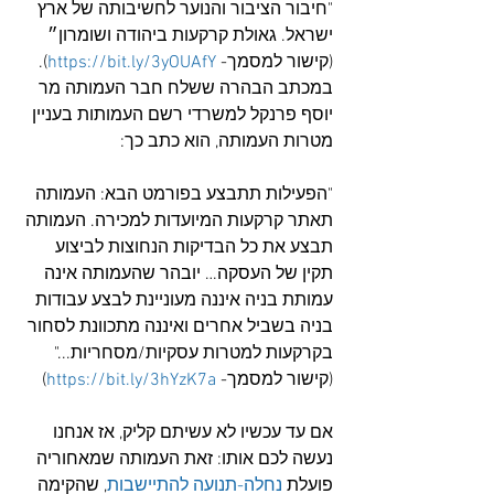
"חיבור הציבור והנוער לחשיבותה של ארץ 
ישראל. גאולת קרקעות ביהודה ושומרון״ 
(קישור למסמך- 
https://bit.ly/3yOUAfY
). 
במכתב הבהרה ששלח חבר העמותה מר 
יוסף פרנקל למשרדי רשם העמותות בעניין 
מטרות העמותה, הוא כתב כך:
"הפעילות תתבצע בפורמט הבא: העמותה 
תאתר קרקעות המיועדות למכירה. העמותה 
תבצע את כל הבדיקות הנחוצות לביצוע 
תקין של העסקה… יובהר שהעמותה אינה 
עמותת בניה איננה מעוניינת לבצע עבודות 
בניה בשביל אחרים ואיננה מתכוונת לסחור 
בקרקעות למטרות עסקיות/מסחריות..." 
(קישור למסמך- 
https://bit.ly/3hYzK7a
)
אם עד עכשיו לא עשיתם קליק, אז אנחנו 
נעשה לכם אותו: זאת העמותה שמאחוריה 
פועלת 
נחלה-תנועה להתיישבות
, שהקימה 