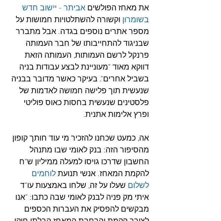
את מאחז הפולשים 
אביתר - יישוב חדש 
בשומרון
 וקשורה להשתלטויות חמושות על 
מספר אתרים נוספים בגדה. אבל מתברר 
שבניגוד להתחייבותו של חבר העמותה 
פרנקל לרשם העמותות, העמותה הזאת 
דווקא מאוד "מעוניינת לבצע עבודות בניה 
בשביל אחרים". בעיקר כאשר מדובר בבניה 
שנעשית תוך פלישה חמושה לאדמות של 
פלסטינים שנעשית בחסות כאוס פוליטי 
ופרץ אלימות אתנית.
אה, כמעט שכחנו להזכיר מי עוד חותך קופון 
מהסיפור הזה: בנק לאומי שבו מתנהל 
החשבון שדרכו גויסו למעלה ממיליון ש"ח 
להקמת המאחז. אנשי תנועת 
לוחמים 
לשלום
 שעלו על זה, שלחו באמצעות עו"ד 
איתי מק פניה לבנק לאומי שבה כתבו: "אנו 
מבקשים להפסיק את העברות הכספים 