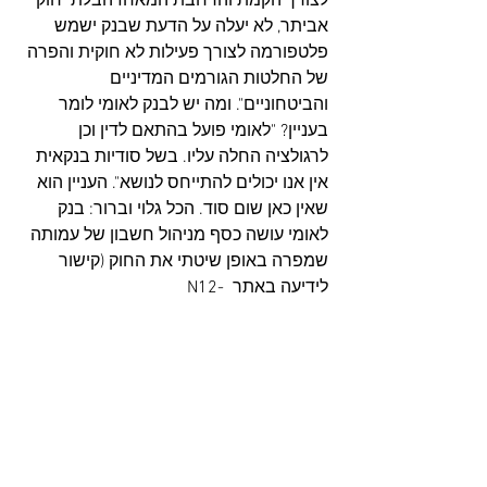
לצורך הקמת והרחבת המאחז הבלתי חוקי 
אביתר, לא יעלה על הדעת שבנק ישמש 
פלטפורמה לצורך פעילות לא חוקית והפרה 
של החלטות הגורמים המדיניים 
והביטחוניים". ומה יש לבנק לאומי לומר 
בעניין? "לאומי פועל בהתאם לדין וכן 
לרגולציה החלה עליו. בשל סודיות בנקאית 
אין אנו יכולים להתייחס לנושא". העניין הוא 
שאין כאן שום סוד. הכל גלוי וברור: בנק 
לאומי עושה כסף מניהול חשבון של עמותה 
שמפרה באופן שיטתי את החוק (קישור 
לידיעה באתר N12- 
).
https://bit.ly/3r4aDDZ