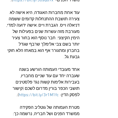
משרד הפנים-  
https://bit.ly/36sQs9x
).
עוד אחת מחברות האגודה, היא אישה לא 
צעירה תושבת ההתנחלות קדומים ששמה 
דניאלה וייס. הגברת וייס, אישה ידועה למדי, 
מעורבת מזה עשרות שנים בפעילות של 
הימין הקיצוני. חבר נוסף הוא בחור צעיר 
יותר בשם צבי אלימלך שרבף שגדל 
בחברון ומתגורר אף הוא במאחז הלא חוקי 
גבעת גל.
אחד מעובדי העמותה הורשע בשנה 
שעברה יחד עם עוד שניים מחבריו, 
בעבירות אלימות קשות נגד פלסטינים 
תושבי הכפר בורין מדרום לשכם (קישור 
לפסק הדין- 
https://bit.ly/3r1M1fc
).
מטרת העמותה של גוטליב הפקידה 
ממשרד הפנים ושל חבריה, נרשמה כך: 