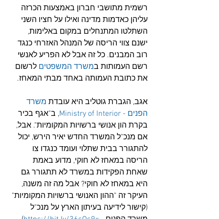
רשמית מתושבי חברון באמצעות הכרזה 
עליהן כאדמות מדינה ואילו על חציו השני 
השתלטו המתנחלים במקום באלימות, 
ישנם צווי הריסה של המנהל האזרחי כנגד 
רוב המבנים. כל זה אבל לא הפריע לאנשי 
רשם העמותות ב
משרד המשפטים
 לרשום 
את כתובת העמותה באחד מבתי המאחז.
אגב, הגברת גוטליב היא עובדת 
משרד 
הפנים - Ministry of Interior
, ב"אגף בכיר 
בקרת הון אנושי ברשויות המקומיות". אבל, 
אם מנכ"ל המשרד החדש יאיר הירש, יכול 
להתגורר בבית שתלוי ועומד כנגדו צו 
הריסה במאחז לא חוקי, מדוע באמת 
שאחת הפקידות במשרד לא תתגורר גם 
היא במאחז לא חוקי? אבל מה זה משנה, 
העיקר זה "ההון האנושי ברשויות המקומיות" 
(קישור לידיעה בעיתון הארץ על מנכ"ל 